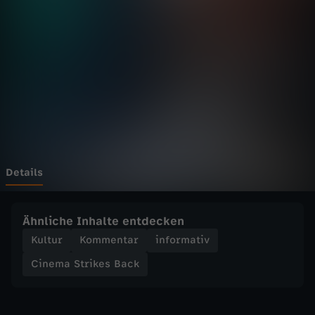
t
r
i
k
e
s
Details
B
Ähnliche Inhalte entdecken
a
Kultur
Kommentar
informativ
Cinema Strikes Back
c
k