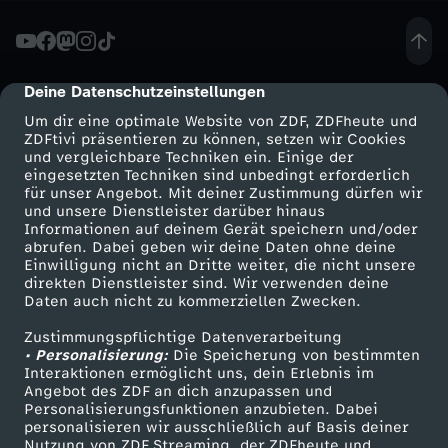
-
D
Deine Datenschutzeinstellungen
cmp-dialog-description
Um dir eine optimale Website von ZDF, ZDFheute und
U
ZDFtivi präsentieren zu können, setzen wir Cookies
und vergleichbare Techniken ein. Einige der
eingesetzten Techniken sind unbedingt erforderlich
N
für unser Angebot. Mit deiner Zustimmung dürfen wir
Mehr ZDF
Service
und unsere Dienstleister darüber hinaus
E
Informationen auf deinem Gerät speichern und/oder
ZDF-Apps
ZDFmitreden
abrufen. Dabei geben wir deine Daten ohne deine
Einwilligung nicht an Dritte weiter, die nicht unsere
v
Smart TV
Kontakt zum ZDF
direkten Dienstleister sind. Wir verwenden deine
Daten auch nicht zu kommerziellen Zwecken.
ZDFtext
Tickets
o
Zustimmungspflichtige Datenverarbeitung
Livestreams
Zuschauerservice
• Personalisierung:
Die Speicherung von bestimmten
l
Sendungen A-Z
Hilfe
Interaktionen ermöglicht uns, dein Erlebnis im
Angebot des ZDF an dich anzupassen und
TV-Programm
Personalisierungsfunktionen anzubieten. Dabei
l
personalisieren wir ausschließlich auf Basis deiner
Nutzung von ZDF Streaming, der ZDFheute und