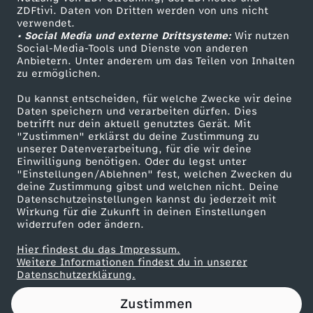
ZDFtivi. Daten von Dritten werden von uns nicht
s
Das ZDF
verwendet.
• Social Media und externe Drittsysteme:
Wir nutzen
ZDF Unternehmen
t
Social-Media-Tools und Dienste von anderen
Anbietern. Unter anderem um das Teilen von Inhalten
Karriere
zu ermöglichen.
ä
Presseportal
Du kannst entscheiden, für welche Zwecke wir deine
ZDF goes Schule
Daten speichern und verarbeiten dürfen. Dies
n
betrifft nur dein aktuell genutztes Gerät. Mit
Werbefernsehen
"Zustimmen" erklärst du deine Zustimmung zu
d
unserer Datenverarbeitung, für die wir deine
Mainzelmännchen
Einwilligung benötigen. Oder du legst unter
"Einstellungen/Ablehnen" fest, welchen Zwecken du
i
deine Zustimmung gibst und welchen nicht. Deine
Datenschutzeinstellungen kannst du jederzeit mit
Wirkung für die Zukunft in deinen Einstellungen
g
widerrufen oder ändern.
e
Hier findest du das Impressum.
Partner
Weitere Informationen findest du in unserer
Datenschutzerklärung.
r
Zustimmen