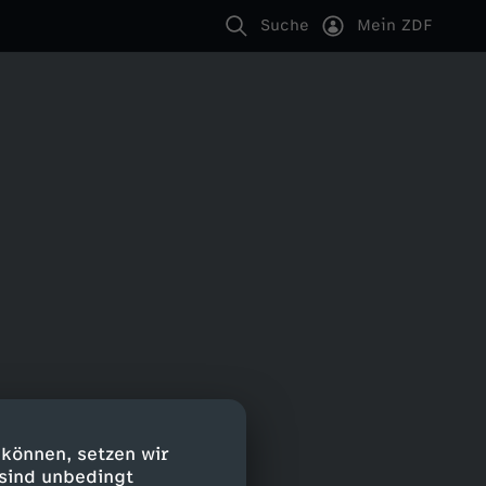
Suche
Mein ZDF
 können, setzen wir
 sind unbedingt