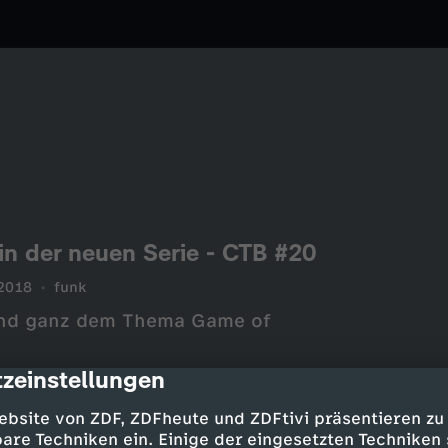
 der neuen Serie - CTB #20
2018
funk
und ganz dem Thema Game of
zeinstellungen
cription
ebsite von ZDF, ZDFheute und ZDFtivi präsentieren zu
are Techniken ein. Einige der eingesetzten Techniken