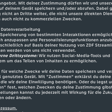
 Angebot. Mit deiner Zustimmung dürfen wir und unser
uf deinem Gerät speichern und/oder abrufen. Dabei 
 nicht an Dritte weiter, die nicht unsere direkten Dien
 auch nicht zu kommerziellen Zwecken.
 Datenverarbeitung
Speicherung von bestimmten Interaktionen ermöglicht
h anzupassen und Personalisierungsfunktionen anzub
sschließlich auf Basis deiner Nutzung von ZDF Stream
tten werden von uns nicht verwendet.
erne Drittsysteme:
Wir nutzen Social-Media-Tools und
em um das Teilen von Inhalten zu ermöglichen.
Inhalte entdecken
 für welche Zwecke wir deine Daten speichern und ver
mmentar
informativ
Cinema Strikes Back
ell genutztes Gerät. Mit "Zustimmen" erklärst du dein
die wir deine Einwilligung benötigen. Oder du legst u
en" fest, welchen Zwecken du deine Zustimmung gibst
ellungen kannst du jederzeit mit Wirkung für die Zuku
en oder ändern.
pressum.