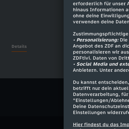
erforderlich für unser
hinaus Informationen a
ohne deine Einwilligung
verwenden deine Daten
Zustimmungspflichtige
• Personalisierung:
Die 
Angebot des ZDF an dic
Details
personalisieren wir au
ZDFtivi. Daten von Dri
• Social Media und ext
Anbietern. Unter ander
Ähnliche 
Du kannst entscheiden,
Kultur
Ko
betrifft nur dein aktu
Datenverarbeitung, für 
"Einstellungen/Ablehn
Deine Datenschutzeinst
Einstellungen widerruf
Hier findest du das Im