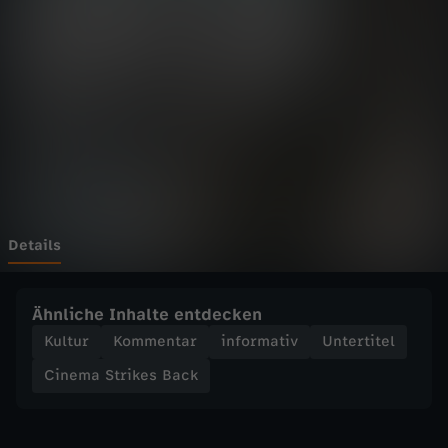
t
r
i
k
e
s
Details
B
Ähnliche Inhalte entdecken
a
Kultur
Kommentar
informativ
Untertitel
Cinema Strikes Back
c
k