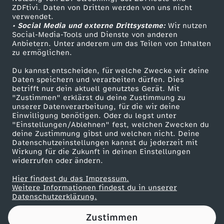
ZDFtivi. Daten von Dritten werden von uns nicht
I
Das ZDF
verwendet.
• Social Media und externe Drittsysteme:
Wir nutzen
ZDF Unternehmen
N
Social-Media-Tools und Dienste von anderen
Anbietern. Unter anderem um das Teilen von Inhalten
Karriere
zu ermöglichen.
G
Presseportal
Du kannst entscheiden, für welche Zwecke wir deine
ZDF goes Schule
Daten speichern und verarbeiten dürfen. Dies
E
betrifft nur dein aktuell genutztes Gerät. Mit
Werbefernsehen
"Zustimmen" erklärst du deine Zustimmung zu
:
unserer Datenverarbeitung, für die wir deine
Mainzelmännchen
Einwilligung benötigen. Oder du legst unter
"Einstellungen/Ablehnen" fest, welchen Zwecken du
A
deine Zustimmung gibst und welchen nicht. Deine
Datenschutzeinstellungen kannst du jederzeit mit
Wirkung für die Zukunft in deinen Einstellungen
l
widerrufen oder ändern.
l
Hier findest du das Impressum.
Partner
Weitere Informationen findest du in unserer
Datenschutzerklärung.
e
Zustimmen