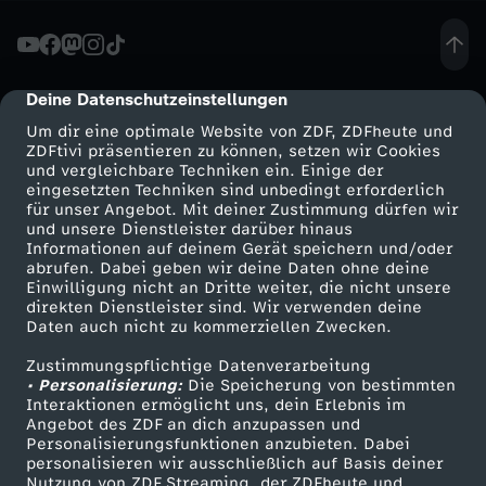
-
H
Deine Datenschutzeinstellungen
cmp-dialog-description
Um dir eine optimale Website von ZDF, ZDFheute und
E
ZDFtivi präsentieren zu können, setzen wir Cookies
und vergleichbare Techniken ein. Einige der
eingesetzten Techniken sind unbedingt erforderlich
R
für unser Angebot. Mit deiner Zustimmung dürfen wir
Mehr ZDF
Service
und unsere Dienstleister darüber hinaus
R
Informationen auf deinem Gerät speichern und/oder
ZDF-Apps
ZDFmitreden
abrufen. Dabei geben wir deine Daten ohne deine
Einwilligung nicht an Dritte weiter, die nicht unsere
D
Smart TV
Kontakt zum ZDF
direkten Dienstleister sind. Wir verwenden deine
Daten auch nicht zu kommerziellen Zwecken.
ZDFtext
Tickets
E
Zustimmungspflichtige Datenverarbeitung
Livestreams
Zuschauerservice
• Personalisierung:
Die Speicherung von bestimmten
R
Sendungen A-Z
Hilfe
Interaktionen ermöglicht uns, dein Erlebnis im
Angebot des ZDF an dich anzupassen und
TV-Programm
Personalisierungsfunktionen anzubieten. Dabei
R
personalisieren wir ausschließlich auf Basis deiner
Nutzung von ZDF Streaming, der ZDFheute und