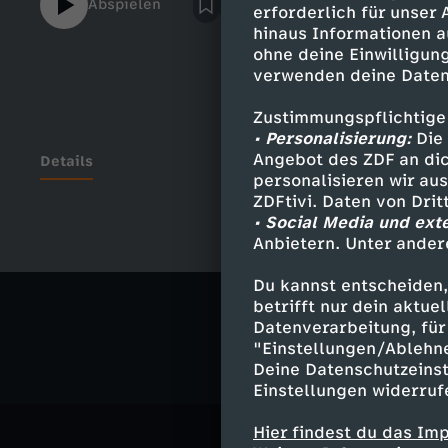
Abspielen
erforderlich für unser
Während MATRIX 4 gedreht wird, gehen wir
hinaus Informationen a
fragen uns: Ist MATRIX noch immer so groß
ohne deine Einwilligung
Film gealtert? Welche Themen behandelt de
verwenden deine Daten
diesem neuen Special von Alper hier auf C
Zustimmungspflichtige
• Personalisierung:
Die 
Angebot des ZDF an dic
Details
personalisieren wir au
ZDFtivi. Daten von Dri
• Social Media und ext
Anbietern. Unter ander
Ähnliche 
Du kannst entscheiden,
Kultur
Ko
betrifft nur dein aktu
Datenverarbeitung, für 
"Einstellungen/Ablehn
Deine Datenschutzeinst
Einstellungen widerruf
Hier findest du das Im