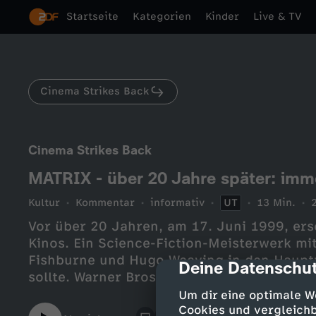
Startseite
Kategorien
Kinder
Live & TV
Cinema Strikes Back
Cinema Strikes Back
MATRIX - über 20 Jahre später: imm
Kultur
Kommentar
informativ
UT
13 Min.
Vor über 20 Jahren, am 17. Juni 1999, er
Kinos. Ein Science-Fiction-Meisterwerk m
Fishburne und Hugo Weaving in den Hauptr
Deine Datenschut
cmp-dialog-des
sollte. Warner Bros. Super-Blockbuster ma
festigte Keanu Reeves Weltruhm und schuf
Um dir eine optimale W
RELOADED und MATRIX REVOLUTIONS unrüh
Cookies und vergleichb