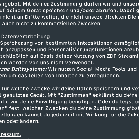
 Angebot. Mit deiner Zustimmung dürfen wir und unser
 einen Schritt zurück und
uf deinem Gerät speichern und/oder abrufen. Dabei 
artig wie damals? Wie ist der
 nicht an Dritte weiter, die nicht unsere direkten Dien
r Film? Das erfahrt ihr in
 auch nicht zu kommerziellen Zwecken.
inema Strikes Back.
 Datenverarbeitung
Speicherung von bestimmten Interaktionen ermöglicht
h anzupassen und Personalisierungsfunktionen anzub
sschließlich auf Basis deiner Nutzung von ZDF Stream
tten werden von uns nicht verwendet.
erne Drittsysteme:
Wir nutzen Social-Media-Tools und
em um das Teilen von Inhalten zu ermöglichen.
Inhalte entdecken
 für welche Zwecke wir deine Daten speichern und ver
mmentar
informativ
Untertitel
Cinema Str
ell genutztes Gerät. Mit "Zustimmen" erklärst du dein
die wir deine Einwilligung benötigen. Oder du legst u
en" fest, welchen Zwecken du deine Zustimmung gibst
ellungen kannst du jederzeit mit Wirkung für die Zuku
en oder ändern.
pressum.