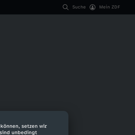
Suche
Mein ZDF
 können, setzen wir
 sind unbedingt