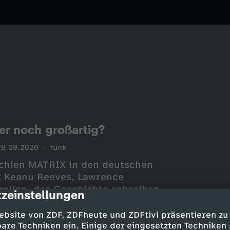
er noch großartig?
28.09.2020
funk
schien MATRIX in den deutschen
it Keanu Reeves, Lawrence
ollen, das Geschichte schreiben
zeinstellungen
cription
chte die Wachowskis zu Stars,
 einen Film, der mit MATRIX
ebsite von ZDF, ZDFheute und ZDFtivi präsentieren zu
mlich fortgeführt wurde.
are Techniken ein. Einige der eingesetzten Techniken