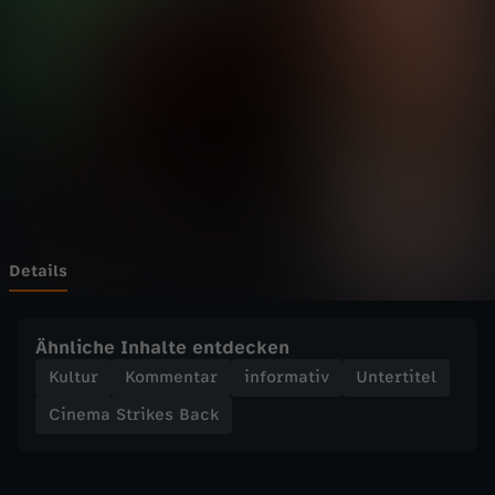
t
r
i
k
e
s
Details
B
Ähnliche Inhalte entdecken
a
Kultur
Kommentar
informativ
Untertitel
Cinema Strikes Back
c
k