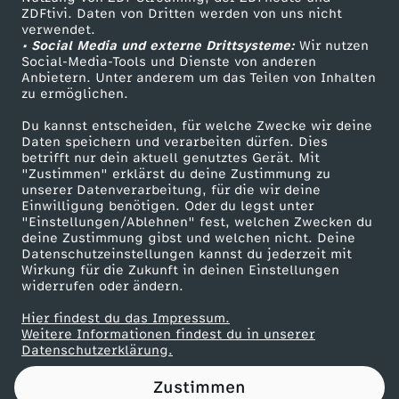
ZDFtivi. Daten von Dritten werden von uns nicht
f
Das ZDF
verwendet.
• Social Media und externe Drittsysteme:
Wir nutzen
ZDF Unternehmen
m
Social-Media-Tools und Dienste von anderen
Anbietern. Unter anderem um das Teilen von Inhalten
Karriere
zu ermöglichen.
a
Presseportal
Du kannst entscheiden, für welche Zwecke wir deine
ZDF goes Schule
Daten speichern und verarbeiten dürfen. Dies
n
betrifft nur dein aktuell genutztes Gerät. Mit
Werbefernsehen
"Zustimmen" erklärst du deine Zustimmung zu
n
unserer Datenverarbeitung, für die wir deine
Mainzelmännchen
Einwilligung benötigen. Oder du legst unter
"Einstellungen/Ablehnen" fest, welchen Zwecken du
:
deine Zustimmung gibst und welchen nicht. Deine
Datenschutzeinstellungen kannst du jederzeit mit
Wirkung für die Zukunft in deinen Einstellungen
M
widerrufen oder ändern.
e
Hier findest du das Impressum.
Partner
Weitere Informationen findest du in unserer
Datenschutzerklärung.
i
Zustimmen