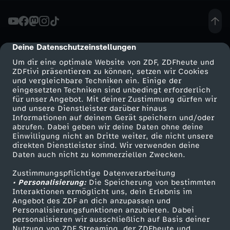
-
R
Deine Datenschutzeinstellungen
cmp-dialog-description
Um dir eine optimale Website von ZDF, ZDFheute und
o
ZDFtivi präsentieren zu können, setzen wir Cookies
und vergleichbare Techniken ein. Einige der
eingesetzten Techniken sind unbedingt erforderlich
b
für unser Angebot. Mit deiner Zustimmung dürfen wir
Mehr ZDF
Service
und unsere Dienstleister darüber hinaus
e
Informationen auf deinem Gerät speichern und/oder
ZDF-Apps
ZDFmitreden
abrufen. Dabei geben wir deine Daten ohne deine
Einwilligung nicht an Dritte weiter, die nicht unsere
r
Smart TV
Kontakt zum ZDF
direkten Dienstleister sind. Wir verwenden deine
Daten auch nicht zu kommerziellen Zwecken.
ZDFtext
Tickets
t
Zustimmungspflichtige Datenverarbeitung
Livestreams
Zuschauerservice
• Personalisierung:
Die Speicherung von bestimmten
H
Sendungen A-Z
Hilfe
Interaktionen ermöglicht uns, dein Erlebnis im
Angebot des ZDF an dich anzupassen und
TV-Programm
Personalisierungsfunktionen anzubieten. Dabei
o
personalisieren wir ausschließlich auf Basis deiner
Nutzung von ZDF Streaming, der ZDFheute und