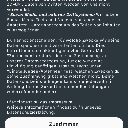
ZDFtivi. Daten von Dritten werden von uns nicht
:
Das ZDF
verwendet.
• Social Media und externe Drittsysteme:
Wir nutzen
ZDF Unternehmen
S
Social-Media-Tools und Dienste von anderen
Anbietern. Unter anderem um das Teilen von Inhalten
Karriere
zu ermöglichen.
o
Presseportal
Du kannst entscheiden, für welche Zwecke wir deine
ZDF goes Schule
Daten speichern und verarbeiten dürfen. Dies
s
betrifft nur dein aktuell genutztes Gerät. Mit
Werbefernsehen
"Zustimmen" erklärst du deine Zustimmung zu
t
unserer Datenverarbeitung, für die wir deine
Mainzelmännchen
Einwilligung benötigen. Oder du legst unter
"Einstellungen/Ablehnen" fest, welchen Zwecken du
i
deine Zustimmung gibst und welchen nicht. Deine
Datenschutzeinstellungen kannst du jederzeit mit
Wirkung für die Zukunft in deinen Einstellungen
r
widerrufen oder ändern.
b
Hier findest du das Impressum.
Partner
Weitere Informationen findest du in unserer
Datenschutzerklärung.
t
Zustimmen