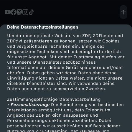
-
S
Deine Datenschutzeinstellungen
cmp-dialog-description
Um dir eine optimale Website von ZDF, ZDFheute und
t
ZDFtivi präsentieren zu können, setzen wir Cookies
und vergleichbare Techniken ein. Einige der
eingesetzten Techniken sind unbedingt erforderlich
a
für unser Angebot. Mit deiner Zustimmung dürfen wir
Mehr ZDF
Service
und unsere Dienstleister darüber hinaus
r
Informationen auf deinem Gerät speichern und/oder
ZDF-Apps
ZDFmitreden
abrufen. Dabei geben wir deine Daten ohne deine
Einwilligung nicht an Dritte weiter, die nicht unsere
W
Smart TV
Kontakt zum ZDF
direkten Dienstleister sind. Wir verwenden deine
Daten auch nicht zu kommerziellen Zwecken.
ZDFtext
Tickets
a
Zustimmungspflichtige Datenverarbeitung
Livestreams
Zuschauerservice
• Personalisierung:
Die Speicherung von bestimmten
r
Sendungen A-Z
Hilfe
Interaktionen ermöglicht uns, dein Erlebnis im
Angebot des ZDF an dich anzupassen und
TV-Programm
Personalisierungsfunktionen anzubieten. Dabei
s
personalisieren wir ausschließlich auf Basis deiner
Nutzung von ZDF Streaming, der ZDFheute und