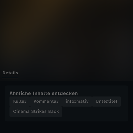
t
r
i
k
e
s
Details
B
Ähnliche Inhalte entdecken
a
Kultur
Kommentar
informativ
Untertitel
Cinema Strikes Back
c
k