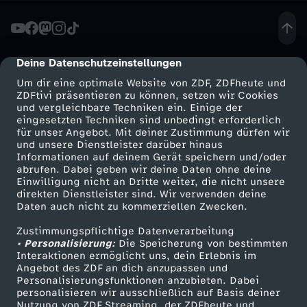
-
T
Deine Datenschutzeinstellungen
cmp-dialog-description
Um dir eine optimale Website von ZDF, ZDFheute und
E
ZDFtivi präsentieren zu können, setzen wir Cookies
und vergleichbare Techniken ein. Einige der
eingesetzten Techniken sind unbedingt erforderlich
R
für unser Angebot. Mit deiner Zustimmung dürfen wir
Mehr ZDF
Service
und unsere Dienstleister darüber hinaus
M
Informationen auf deinem Gerät speichern und/oder
ZDF-Apps
ZDFmitreden
abrufen. Dabei geben wir deine Daten ohne deine
Einwilligung nicht an Dritte weiter, die nicht unsere
I
Smart TV
Kontakt zum ZDF
direkten Dienstleister sind. Wir verwenden deine
Daten auch nicht zu kommerziellen Zwecken.
ZDFtext
Tickets
N
Zustimmungspflichtige Datenverarbeitung
Livestreams
Zuschauerservice
• Personalisierung:
Die Speicherung von bestimmten
A
Sendungen A-Z
Hilfe
Interaktionen ermöglicht uns, dein Erlebnis im
Angebot des ZDF an dich anzupassen und
TV-Programm
Personalisierungsfunktionen anzubieten. Dabei
T
personalisieren wir ausschließlich auf Basis deiner
Nutzung von ZDF Streaming, der ZDFheute und