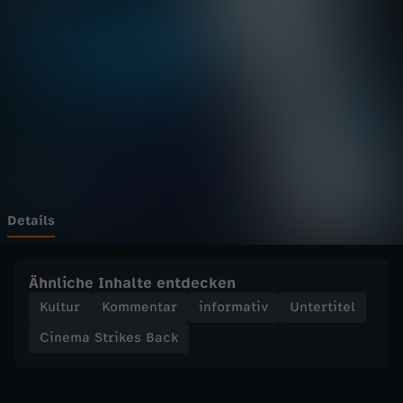
t
r
i
k
e
s
Details
B
Ähnliche Inhalte entdecken
a
Kultur
Kommentar
informativ
Untertitel
Cinema Strikes Back
c
k