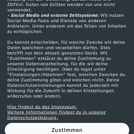
ZDFtivi. Daten von Dritten werden von uns nicht
O
Das ZDF
verwendet.
• Social Media und externe Drittsysteme:
Wir nutzen
ZDF Unternehmen
R
Social-Media-Tools und Dienste von anderen
Anbietern. Unter anderem um das Teilen von Inhalten
Karriere
zu ermöglichen.
2
Presseportal
Du kannst entscheiden, für welche Zwecke wir deine
ZDF goes Schule
Daten speichern und verarbeiten dürfen. Dies
:
betrifft nur dein aktuell genutztes Gerät. Mit
Werbefernsehen
"Zustimmen" erklärst du deine Zustimmung zu
H
unserer Datenverarbeitung, für die wir deine
Mainzelmännchen
Einwilligung benötigen. Oder du legst unter
"Einstellungen/Ablehnen" fest, welchen Zwecken du
o
deine Zustimmung gibst und welchen nicht. Deine
Datenschutzeinstellungen kannst du jederzeit mit
Wirkung für die Zukunft in deinen Einstellungen
h
widerrufen oder ändern.
l
Hier findest du das Impressum.
Partner
Weitere Informationen findest du in unserer
Datenschutzerklärung.
e
Zustimmen