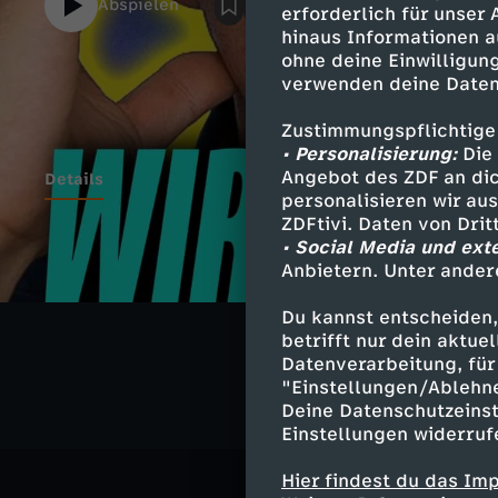
Abspielen
erforderlich für unser
es ihnen damit geht. Eine Antwort auf das 
hinaus Informationen a
Sack!" auf David Hains Kanal BeHaind:ht
ohne deine Einwilligung
v=dLq4iqdBAdY
verwenden deine Daten
Zustimmungspflichtige
• Personalisierung:
Die 
Angebot des ZDF an dic
Details
personalisieren wir au
ZDFtivi. Daten von Dri
• Social Media und ext
Anbietern. Unter ander
Ähnliche 
Du kannst entscheiden,
Kultur
Ko
betrifft nur dein aktu
Datenverarbeitung, für 
"Einstellungen/Ablehn
Deine Datenschutzeinst
Einstellungen widerruf
Hier findest du das Im