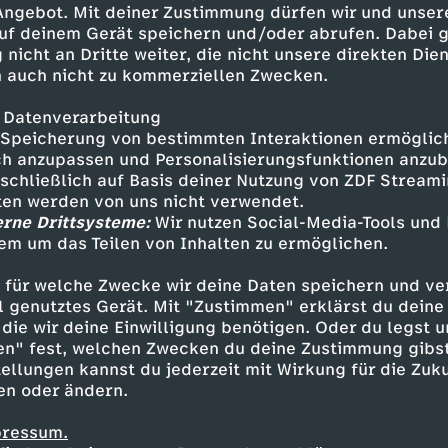
 Angebot. Mit deiner Zustimmung dürfen wir und unser
Video "Ihr geht mir auf den
uf deinem Gerät speichern und/oder abrufen. Dabei 
tps://www.youtube.com/watch?
 nicht an Dritte weiter, die nicht unsere direkten Dien
 auch nicht zu kommerziellen Zwecken.
 Datenverarbeitung
Speicherung von bestimmten Interaktionen ermöglicht
h anzupassen und Personalisierungsfunktionen anzub
sschließlich auf Basis deiner Nutzung von ZDF Stream
tten werden von uns nicht verwendet.
erne Drittsysteme:
Wir nutzen Social-Media-Tools und
em um das Teilen von Inhalten zu ermöglichen.
Inhalte entdecken
 für welche Zwecke wir deine Daten speichern und ver
mmentar
informativ
Untertitel
Cinema Str
ell genutztes Gerät. Mit "Zustimmen" erklärst du dein
die wir deine Einwilligung benötigen. Oder du legst u
en" fest, welchen Zwecken du deine Zustimmung gibst
ellungen kannst du jederzeit mit Wirkung für die Zuku
en oder ändern.
pressum.