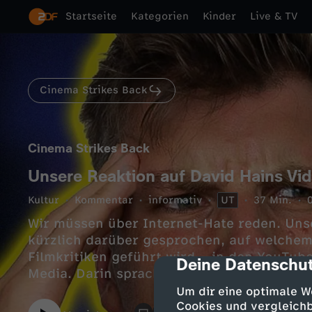
Startseite
Kategorien
Kinder
Live & TV
Cinema Strikes Back
Cinema Strikes Back
Unsere Reaktion auf David Hains Vid
Kultur
Kommentar
informativ
UT
37 Min.
Wir müssen über Internet-Hate reden. Uns
kürzlich darüber gesprochen, auf welchem
Filmkritiken geführt wird – in den YouTu
Deine Datenschut
cmp-dialog-des
Media. Darin sprach er auch uns explizit 
Alper, Xenia und Jonas darüber, welche Er
Um dir eine optimale W
Hasskommentaren und Beleidigungen im I
Cookies und vergleichb