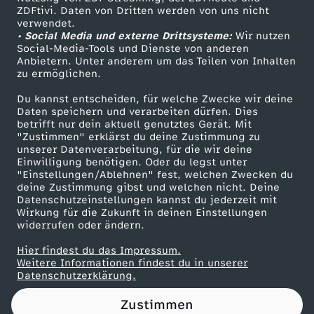
ZDFtivi. Daten von Dritten werden von uns nicht
r
Das ZDF
verwendet.
• Social Media und externe Drittsysteme:
Wir nutzen
ZDF Unternehmen
I
Social-Media-Tools und Dienste von anderen
Anbietern. Unter anderem um das Teilen von Inhalten
Karriere
zu ermöglichen.
M
Presseportal
Du kannst entscheiden, für welche Zwecke wir deine
ZDF goes Schule
Daten speichern und verarbeiten dürfen. Dies
P
betrifft nur dein aktuell genutztes Gerät. Mit
Werbefernsehen
"Zustimmen" erklärst du deine Zustimmung zu
O
unserer Datenverarbeitung, für die wir deine
Mainzelmännchen
Einwilligung benötigen. Oder du legst unter
"Einstellungen/Ablehnen" fest, welchen Zwecken du
S
deine Zustimmung gibst und welchen nicht. Deine
Datenschutzeinstellungen kannst du jederzeit mit
Wirkung für die Zukunft in deinen Einstellungen
T
widerrufen oder ändern.
E
Hier findest du das Impressum.
Partner
Weitere Informationen findest du in unserer
Datenschutzerklärung.
R
Zustimmen