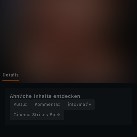
t
r
i
k
e
s
Details
B
Ähnliche Inhalte entdecken
a
Kultur
Kommentar
informativ
Cinema Strikes Back
c
k