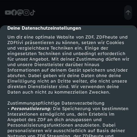
-
W
Deine Datenschutzeinstellungen
cmp-dialog-description
Um dir eine optimale Website von ZDF, ZDFheute und
e
ZDFtivi präsentieren zu können, setzen wir Cookies
und vergleichbare Techniken ein. Einige der
eingesetzten Techniken sind unbedingt erforderlich
r
für unser Angebot. Mit deiner Zustimmung dürfen wir
Mehr ZDF
Service
und unsere Dienstleister darüber hinaus
i
Informationen auf deinem Gerät speichern und/oder
ZDF-Apps
ZDFmitreden
abrufen. Dabei geben wir deine Daten ohne deine
Einwilligung nicht an Dritte weiter, die nicht unsere
s
Smart TV
Kontakt zum ZDF
direkten Dienstleister sind. Wir verwenden deine
Daten auch nicht zu kommerziellen Zwecken.
ZDFtext
Tickets
t
Zustimmungspflichtige Datenverarbeitung
Livestreams
Zuschauerservice
• Personalisierung:
Die Speicherung von bestimmten
d
Sendungen A-Z
Hilfe
Interaktionen ermöglicht uns, dein Erlebnis im
Angebot des ZDF an dich anzupassen und
TV-Programm
Personalisierungsfunktionen anzubieten. Dabei
e
personalisieren wir ausschließlich auf Basis deiner
Nutzung von ZDF Streaming, der ZDFheute und