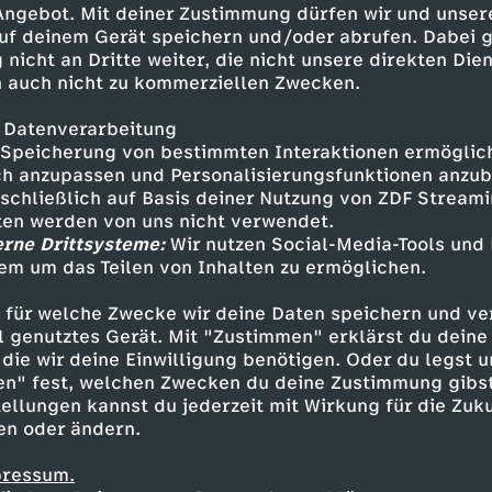
 Angebot. Mit deiner Zustimmung dürfen wir und unser
e Filmgeschichte! Viel Spaß mit
uf deinem Gerät speichern und/oder abrufen. Dabei 
kes Back!
 nicht an Dritte weiter, die nicht unsere direkten Dien
 auch nicht zu kommerziellen Zwecken.
 Datenverarbeitung
Speicherung von bestimmten Interaktionen ermöglicht
h anzupassen und Personalisierungsfunktionen anzub
sschließlich auf Basis deiner Nutzung von ZDF Stream
tten werden von uns nicht verwendet.
erne Drittsysteme:
Wir nutzen Social-Media-Tools und
em um das Teilen von Inhalten zu ermöglichen.
Inhalte entdecken
 für welche Zwecke wir deine Daten speichern und ver
mmentar
informativ
Untertitel
Cinema Str
ell genutztes Gerät. Mit "Zustimmen" erklärst du dein
die wir deine Einwilligung benötigen. Oder du legst u
en" fest, welchen Zwecken du deine Zustimmung gibst
ellungen kannst du jederzeit mit Wirkung für die Zuku
en oder ändern.
pressum.