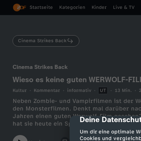
Startseite
Kategorien
Kinder
Live & TV
Cinema Strikes Back
Cinema Strikes Back
Wieso es keine guten WERWOLF-FILM
Kultur
Kommentar
informativ
UT
13 Min.
Neben Zombie- und Vampirfilmen ist der 
den Monsterfilmen. Denkt mal darüber nach
Jahren einen guten Werwolf-Film gesehen?
Deine Datenschut
cmp-dialog-des
hat sie heute ein Special für euch vorbere
anschaut, was den Werwolf-Film so faszin
Um dir eine optimale W
kann und warum der Werwolf-Mythos doch
Cookies und vergleichb