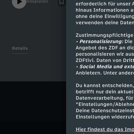
Abspielen
erforderlich für unser
Kinoleinwand hat. Dabei geht sie tief in di
hinaus Informationen a
diesem neuen Special hier auf Cinema Stri
ohne deine Einwilligung
verwenden deine Daten
Zustimmungspflichtige
• Personalisierung:
Die 
Angebot des ZDF an dic
Details
personalisieren wir au
ZDFtivi. Daten von Dri
• Social Media und ext
Anbietern. Unter ander
Ähnliche 
Du kannst entscheiden,
Kultur
Ko
betrifft nur dein aktu
Datenverarbeitung, für 
"Einstellungen/Ablehn
Deine Datenschutzeinst
Einstellungen widerruf
Hier findest du das Im