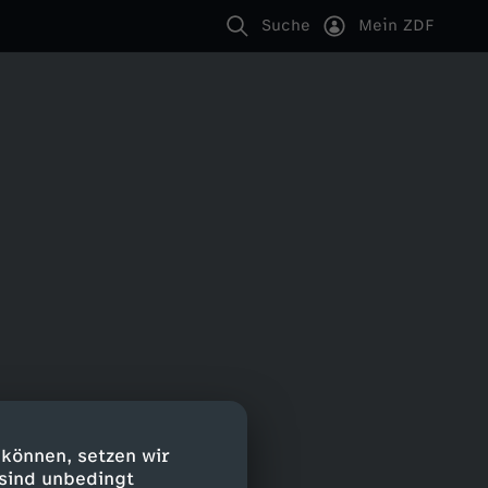
Suche
Mein ZDF
 können, setzen wir
 sind unbedingt