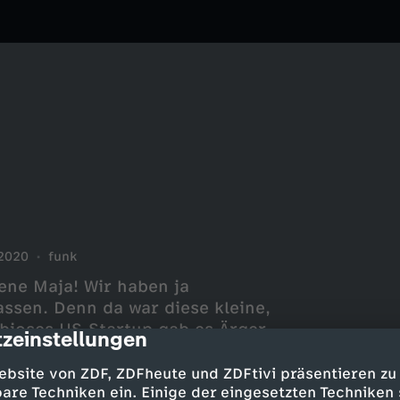
2020
funk
ene Maja! Wir haben ja
assen. Denn da war diese kleine,
ubioses US-Startup gab es Ärger
zeinstellungen
cription
gen euch, was Philipp Amthor
e Konsequenzen die Lobbyaffäre
ebsite von ZDF, ZDFheute und ZDFtivi präsentieren zu
are Techniken ein. Einige der eingesetzten Techniken