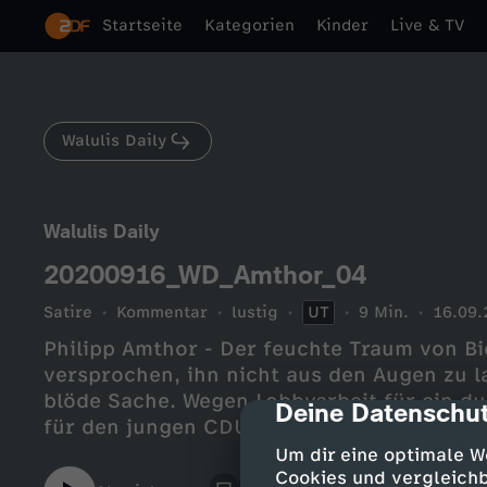
Startseite
Kategorien
Kinder
Live & TV
Walulis Daily
Walulis Daily
20200916_WD_Amthor_04
Satire
Kommentar
lustig
UT
9 Min.
16.09.
Philipp Amthor - Der feuchte Traum von Bi
versprochen, ihn nicht aus den Augen zu l
blöde Sache. Wegen Lobbyarbeit für ein d
Deine Datenschut
cmp-dialog-des
für den jungen CDU-Abgeordneten. Wir zei
den Sommer über gemacht hat. Und welch
Um dir eine optimale W
nun für ihn hat.
Cookies und vergleichb