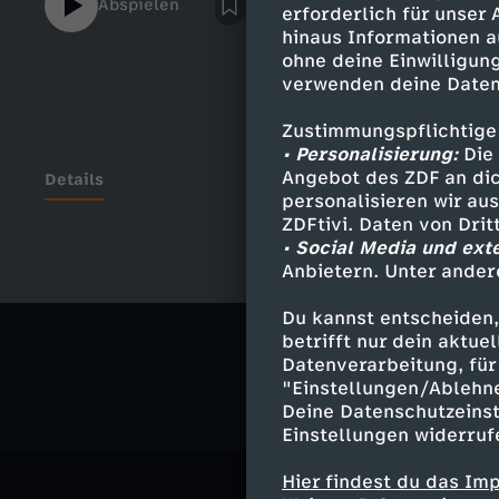
Abspielen
erforderlich für unser
hinaus Informationen a
ohne deine Einwilligung
verwenden deine Daten
Zustimmungspflichtige
• Personalisierung:
Die 
Angebot des ZDF an dic
Details
personalisieren wir au
ZDFtivi. Daten von Dri
• Social Media und ext
Anbietern. Unter ander
Ähnliche 
Du kannst entscheiden,
Satire
Ko
betrifft nur dein aktu
Datenverarbeitung, für 
"Einstellungen/Ablehn
Deine Datenschutzeinst
Einstellungen widerruf
Hier findest du das Im