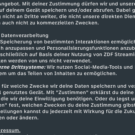
 Angebot. Mit deiner Zustimmung dürfen wir und unser
uf deinem Gerät speichern und/oder abrufen. Dabei 
 nicht an Dritte weiter, die nicht unsere direkten Dien
 auch nicht zu kommerziellen Zwecken.
 Datenverarbeitung
Speicherung von bestimmten Interaktionen ermöglicht
h anzupassen und Personalisierungsfunktionen anzub
sschließlich auf Basis deiner Nutzung von ZDF Stream
tten werden von uns nicht verwendet.
erne Drittsysteme:
Wir nutzen Social-Media-Tools und
em um das Teilen von Inhalten zu ermöglichen.
Inhalte entdecken
 für welche Zwecke wir deine Daten speichern und ver
mmentar
lustig
Untertitel
Walulis Daily
ell genutztes Gerät. Mit "Zustimmen" erklärst du dein
die wir deine Einwilligung benötigen. Oder du legst u
en" fest, welchen Zwecken du deine Zustimmung gibst
ellungen kannst du jederzeit mit Wirkung für die Zuku
en oder ändern.
pressum.