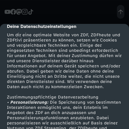
u
g
Deine Datenschutzeinstellungen
cmp-dialog-description
Um dir eine optimale Website von ZDF, ZDFheute und
?
ZDFtivi präsentieren zu können, setzen wir Cookies
und vergleichbare Techniken ein. Einige der
eingesetzten Techniken sind unbedingt erforderlich
A
für unser Angebot. Mit deiner Zustimmung dürfen wir
Mehr ZDF
Service
und unsere Dienstleister darüber hinaus
m
Informationen auf deinem Gerät speichern und/oder
ZDF-Apps
ZDFmitreden
abrufen. Dabei geben wir deine Daten ohne deine
Einwilligung nicht an Dritte weiter, die nicht unsere
t
Smart TV
Kontakt zum ZDF
direkten Dienstleister sind. Wir verwenden deine
Daten auch nicht zu kommerziellen Zwecken.
ZDFtext
Tickets
h
Zustimmungspflichtige Datenverarbeitung
Livestreams
Zuschauerservice
• Personalisierung:
Die Speicherung von bestimmten
o
Sendungen A-Z
Hilfe
Interaktionen ermöglicht uns, dein Erlebnis im
Angebot des ZDF an dich anzupassen und
TV-Programm
Personalisierungsfunktionen anzubieten. Dabei
r
personalisieren wir ausschließlich auf Basis deiner
Nutzung von ZDF Streaming, der ZDFheute und