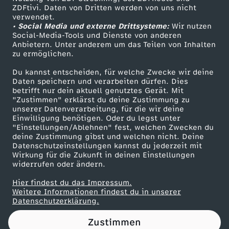
ZDFtivi. Daten von Dritten werden von uns nicht
w
Das ZDF
verwendet.
• Social Media und externe Drittsysteme:
Wir nutzen
ZDF Unternehmen
e
Social-Media-Tools und Dienste von anderen
Anbietern. Unter anderem um das Teilen von Inhalten
Karriere
zu ermöglichen.
g
Presseportal
Du kannst entscheiden, für welche Zwecke wir deine
ZDF goes Schule
Daten speichern und verarbeiten dürfen. Dies
e
betrifft nur dein aktuell genutztes Gerät. Mit
Werbefernsehen
"Zustimmen" erklärst du deine Zustimmung zu
n
unserer Datenverarbeitung, für die wir deine
Mainzelmännchen
Einwilligung benötigen. Oder du legst unter
"Einstellungen/Ablehnen" fest, welchen Zwecken du
d
deine Zustimmung gibst und welchen nicht. Deine
Datenschutzeinstellungen kannst du jederzeit mit
Wirkung für die Zukunft in deinen Einstellungen
u
widerrufen oder ändern.
b
Hier findest du das Impressum.
Partner
Weitere Informationen findest du in unserer
Datenschutzerklärung.
i
Zustimmen