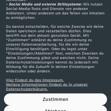
• Social Media und externe Drittsysteme:
G
Wir nutzen
ZDF Unternehmen
Social-Media-Tools und Dienste von anderen
Anbietern. Unter anderem um das Teilen von Inhalten
Karriere
r
zu ermöglichen.
Presseportal
Du kannst entscheiden, für welche Zwecke wir deine
o
ZDF goes Schule
Daten speichern und verarbeiten dürfen. Dies
betrifft nur dein aktuell genutztes Gerät. Mit
Werbefernsehen
"Zustimmen" erklärst du deine Zustimmung zu
k
unserer Datenverarbeitung, für die wir deine
Mainzelmännchen
Einwilligung benötigen. Oder du legst unter
o
"Einstellungen/Ablehnen" fest, welchen Zwecken du
deine Zustimmung gibst und welchen nicht. Deine
Datenschutzeinstellungen kannst du jederzeit mit
-
Wirkung für die Zukunft in deinen Einstellungen
widerrufen oder ändern.
H
Hier findest du das Impressum.
Partner
Weitere Informationen findest du in unserer
a
Datenschutzerklärung.
Zustimmen
l