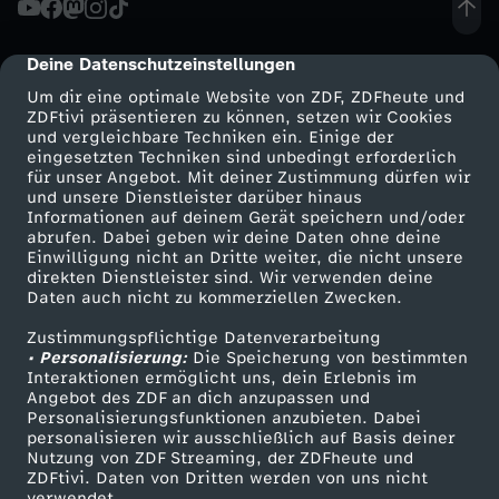
s
Deine Datenschutzeinstellungen
cmp-dialog-description
.
Um dir eine optimale Website von ZDF, ZDFheute und
ZDFtivi präsentieren zu können, setzen wir Cookies
und vergleichbare Techniken ein. Einige der
S
eingesetzten Techniken sind unbedingt erforderlich
für unser Angebot. Mit deiner Zustimmung dürfen wir
Mehr ZDF
Service
und unsere Dienstleister darüber hinaus
P
Informationen auf deinem Gerät speichern und/oder
ZDF-Apps
ZDFmitreden
abrufen. Dabei geben wir deine Daten ohne deine
D
Einwilligung nicht an Dritte weiter, die nicht unsere
Smart TV
Kontakt zum ZDF
direkten Dienstleister sind. Wir verwenden deine
Daten auch nicht zu kommerziellen Zwecken.
ZDFtext
Tickets
:
Zustimmungspflichtige Datenverarbeitung
Livestreams
Zuschauerservice
• Personalisierung:
D
Die Speicherung von bestimmten
Sendungen A-Z
Hilfe
Interaktionen ermöglicht uns, dein Erlebnis im
Angebot des ZDF an dich anzupassen und
TV-Programm
i
Personalisierungsfunktionen anzubieten. Dabei
personalisieren wir ausschließlich auf Basis deiner
Nutzung von ZDF Streaming, der ZDFheute und
e
ZDFtivi. Daten von Dritten werden von uns nicht
Das ZDF
verwendet.