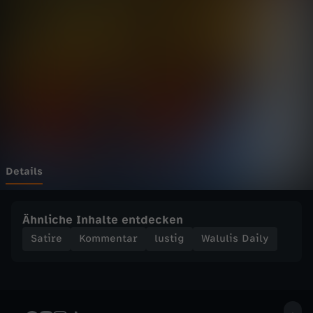
D
a
i
l
y
-
Details
C
Ähnliche Inhalte entdecken
D
Satire
Kommentar
lustig
Walulis Daily
U
v