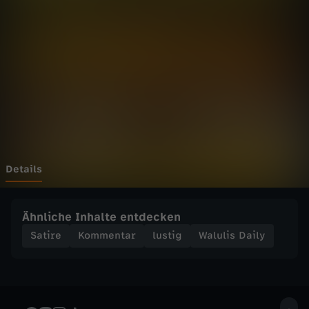
D
a
i
l
y
-
Details
D
Ähnliche Inhalte entdecken
a
Satire
Kommentar
lustig
Walulis Daily
s
d