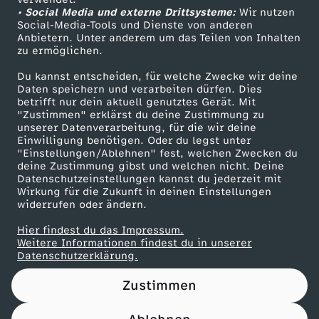
• Social Media und externe Drittsysteme:
t
Wir nutzen
ZDF Unternehmen
Social-Media-Tools und Dienste von anderen
Anbietern. Unter anderem um das Teilen von Inhalten
Karriere
d
zu ermöglichen.
Presseportal
Du kannst entscheiden, für welche Zwecke wir deine
e
ZDF goes Schule
Daten speichern und verarbeiten dürfen. Dies
betrifft nur dein aktuell genutztes Gerät. Mit
Werbefernsehen
"Zustimmen" erklärst du deine Zustimmung zu
r
unserer Datenverarbeitung, für die wir deine
Mainzelmännchen
Einwilligung benötigen. Oder du legst unter
W
"Einstellungen/Ablehnen" fest, welchen Zwecken du
deine Zustimmung gibst und welchen nicht. Deine
Datenschutzeinstellungen kannst du jederzeit mit
e
Wirkung für die Zukunft in deinen Einstellungen
widerrufen oder ändern.
l
Hier findest du das Impressum.
Partner
Weitere Informationen findest du in unserer
t
Datenschutzerklärung.
Zustimmen
: