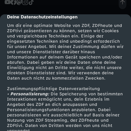
ü
Deine Datenschutzeinstellungen
cmp-dialog-description
m
Um dir eine optimale Website von ZDF, ZDFheute und
ZDFtivi präsentieren zu können, setzen wir Cookies
und vergleichbare Techniken ein. Einige der
m
eingesetzten Techniken sind unbedingt erforderlich
für unser Angebot. Mit deiner Zustimmung dürfen wir
Mehr ZDF
Service
und unsere Dienstleister darüber hinaus
s
Informationen auf deinem Gerät speichern und/oder
ZDF-Apps
ZDFmitreden
abrufen. Dabei geben wir deine Daten ohne deine
t
Einwilligung nicht an Dritte weiter, die nicht unsere
Smart TV
Kontakt zum ZDF
direkten Dienstleister sind. Wir verwenden deine
Daten auch nicht zu kommerziellen Zwecken.
ZDFtext
Tickets
e
Zustimmungspflichtige Datenverarbeitung
Livestreams
Zuschauerservice
• Personalisierung:
F
Die Speicherung von bestimmten
Sendungen A-Z
Hilfe
Interaktionen ermöglicht uns, dein Erlebnis im
Angebot des ZDF an dich anzupassen und
TV-Programm
e
Personalisierungsfunktionen anzubieten. Dabei
personalisieren wir ausschließlich auf Basis deiner
Nutzung von ZDF Streaming, der ZDFheute und
s
ZDFtivi. Daten von Dritten werden von uns nicht
Das ZDF
verwendet.