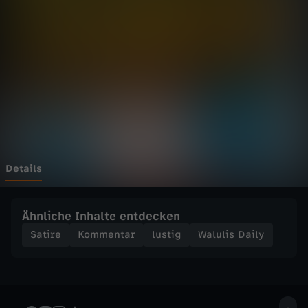
D
a
i
l
y
-
Details
H
Ähnliche Inhalte entdecken
ö
Satire
Kommentar
lustig
Walulis Daily
c
k