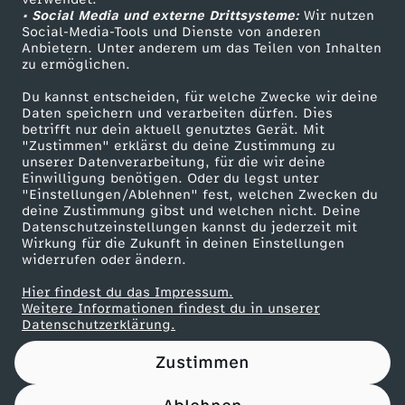
• Social Media und externe Drittsysteme:
u
Wir nutzen
ZDF Unternehmen
Social-Media-Tools und Dienste von anderen
Anbietern. Unter anderem um das Teilen von Inhalten
Karriere
h
zu ermöglichen.
Presseportal
Du kannst entscheiden, für welche Zwecke wir deine
a
ZDF goes Schule
Daten speichern und verarbeiten dürfen. Dies
betrifft nur dein aktuell genutztes Gerät. Mit
Werbefernsehen
"Zustimmen" erklärst du deine Zustimmung zu
l
unserer Datenverarbeitung, für die wir deine
Mainzelmännchen
Einwilligung benötigen. Oder du legst unter
t
"Einstellungen/Ablehnen" fest, welchen Zwecken du
deine Zustimmung gibst und welchen nicht. Deine
Datenschutzeinstellungen kannst du jederzeit mit
e
Wirkung für die Zukunft in deinen Einstellungen
widerrufen oder ändern.
n
Hier findest du das Impressum.
Partner
Weitere Informationen findest du in unserer
?
Datenschutzerklärung.
Zustimmen
D