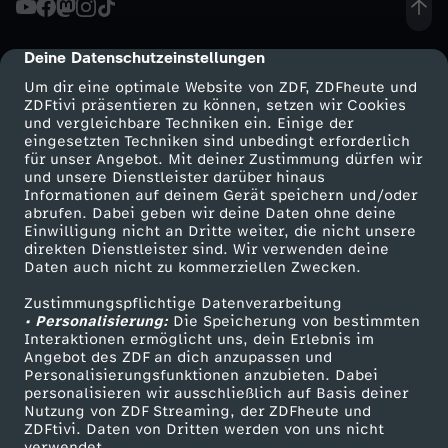
e
Deine Datenschutzeinstellungen
cmp-dialog-description
n
Um dir eine optimale Website von ZDF, ZDFheute und
ZDFtivi präsentieren zu können, setzen wir Cookies
und vergleichbare Techniken ein. Einige der
o
eingesetzten Techniken sind unbedingt erforderlich
für unser Angebot. Mit deiner Zustimmung dürfen wir
Mehr ZDF
Service
und unsere Dienstleister darüber hinaus
c
Informationen auf deinem Gerät speichern und/oder
ZDF-Apps
ZDFmitreden
abrufen. Dabei geben wir deine Daten ohne deine
h
Einwilligung nicht an Dritte weiter, die nicht unsere
Smart TV
Kontakt zum ZDF
direkten Dienstleister sind. Wir verwenden deine
Daten auch nicht zu kommerziellen Zwecken.
ZDFtext
Tickets
a
Zustimmungspflichtige Datenverarbeitung
Livestreams
Zuschauerservice
• Personalisierung:
u
Die Speicherung von bestimmten
Sendungen A-Z
Hilfe
Interaktionen ermöglicht uns, dein Erlebnis im
Angebot des ZDF an dich anzupassen und
TV-Programm
f
Personalisierungsfunktionen anzubieten. Dabei
personalisieren wir ausschließlich auf Basis deiner
Nutzung von ZDF Streaming, der ZDFheute und
z
ZDFtivi. Daten von Dritten werden von uns nicht
Das ZDF
verwendet.