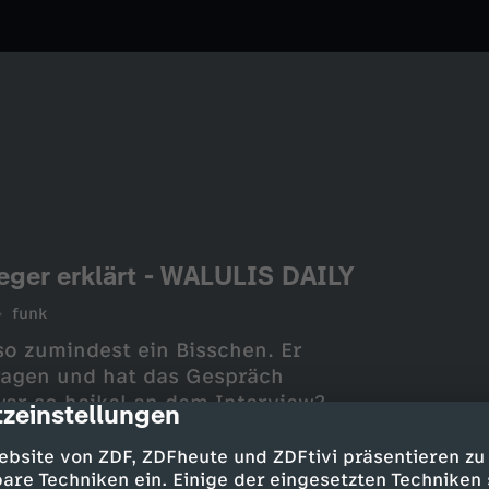
eger erklärt - WALULIS DAILY
funk
o zumindest ein Bisschen. Er
Fragen und hat das Gespräch
ar so heikel an dem Interview?
zeinstellungen
cription
werfen! Seine Frisur? Seine
ig aus!
ebsite von ZDF, ZDFheute und ZDFtivi präsentieren zu
are Techniken ein. Einige der eingesetzten Techniken