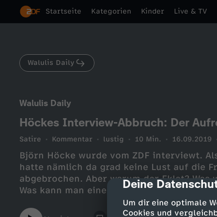
Startseite
Kategorien
Kinder
Live & TV
Walulis Daily
Walulis Daily
Höckes Interview-Abbruch: Der Aufr
Satire
Kommentar
lustig
10 Min.
16.09.2019
Björn Höcke wurde vom ZDF interviewt. Als
hatte nämlich da grad keine Lust auf die 
abgebrochen. Aber warum der Eklat? Was w
Deine Datenschut
cmp-dialog-des
Was kann man einem AfD Politiker denn vor
blaue Krawatte? Er sieht doch so unschuld
Um dir eine optimale W
Cookies und vergleichb