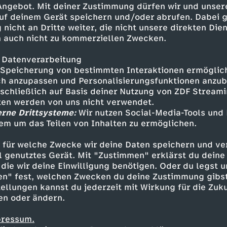
 Angebot. Mit deiner Zustimmung dürfen wir und unser
uf deinem Gerät speichern und/oder abrufen. Dabei 
 nicht an Dritte weiter, die nicht unsere direkten Dien
 auch nicht zu kommerziellen Zwecken.
 Datenverarbeitung
Speicherung von bestimmten Interaktionen ermöglicht
h anzupassen und Personalisierungsfunktionen anzub
sschließlich auf Basis deiner Nutzung von ZDF Stream
tten werden von uns nicht verwendet.
erne Drittsysteme:
Wir nutzen Social-Media-Tools und
em um das Teilen von Inhalten zu ermöglichen.
Inhalte entdecken
 für welche Zwecke wir deine Daten speichern und ver
mmentar
lustig
Walulis Daily
ell genutztes Gerät. Mit "Zustimmen" erklärst du dein
die wir deine Einwilligung benötigen. Oder du legst u
en" fest, welchen Zwecken du deine Zustimmung gibst
ellungen kannst du jederzeit mit Wirkung für die Zuku
en oder ändern.
pressum.