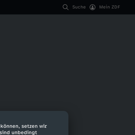
Suche
Mein ZDF
 können, setzen wir
 sind unbedingt