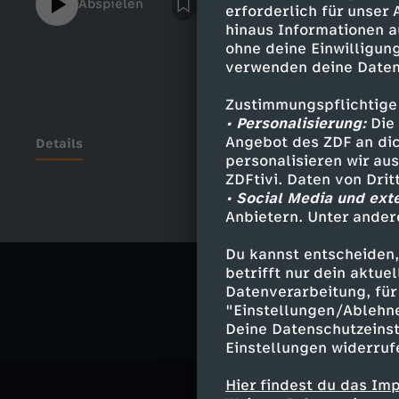
Abspielen
erforderlich für unser
hinaus Informationen a
ohne deine Einwilligung
verwenden deine Daten
Zustimmungspflichtige
• Personalisierung:
Die 
Angebot des ZDF an dic
Details
personalisieren wir au
ZDFtivi. Daten von Dri
• Social Media und ext
Anbietern. Unter ander
Ähnliche 
Du kannst entscheiden,
Satire
Ko
betrifft nur dein aktu
Datenverarbeitung, für 
"Einstellungen/Ablehn
Deine Datenschutzeinst
Einstellungen widerruf
Hier findest du das Im