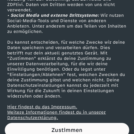
ZDFtivi. Daten von Dritten werden von uns nicht
g
Das ZDF
verwendet.
• Social Media und externe Drittsysteme:
Wir nutzen
ZDF Unternehmen
e
Social-Media-Tools und Dienste von anderen
Anbietern. Unter anderem um das Teilen von Inhalten
Karriere
zu ermöglichen.
l
Presseportal
Du kannst entscheiden, für welche Zwecke wir deine
ZDF goes Schule
Daten speichern und verarbeiten dürfen. Dies
:
betrifft nur dein aktuell genutztes Gerät. Mit
Werbefernsehen
"Zustimmen" erklärst du deine Zustimmung zu
D
unserer Datenverarbeitung, für die wir deine
Mainzelmännchen
Einwilligung benötigen. Oder du legst unter
"Einstellungen/Ablehnen" fest, welchen Zwecken du
a
deine Zustimmung gibst und welchen nicht. Deine
Datenschutzeinstellungen kannst du jederzeit mit
Wirkung für die Zukunft in deinen Einstellungen
s
widerrufen oder ändern.
s
Hier findest du das Impressum.
Partner
Weitere Informationen findest du in unserer
Datenschutzerklärung.
t
Zustimmen