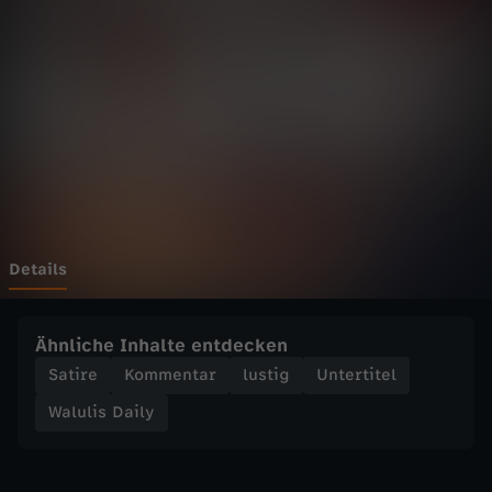
D
a
i
l
y
-
Details
I
Ähnliche Inhalte entdecken
m
Satire
Kommentar
lustig
Untertitel
Walulis Daily
p
f