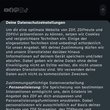
s
t
Deine Datenschutzeinstellungen
cmp-dialog-description
Um dir eine optimale Website von ZDF, ZDFheute und
o
ZDFtivi präsentieren zu können, setzen wir Cookies
und vergleichbare Techniken ein. Einige der
eingesetzten Techniken sind unbedingt erforderlich
f
für unser Angebot. Mit deiner Zustimmung dürfen wir
Mehr ZDF
Service
und unsere Dienstleister darüber hinaus
f
Informationen auf deinem Gerät speichern und/oder
ZDF-Apps
ZDFmitreden
abrufen. Dabei geben wir deine Daten ohne deine
Einwilligung nicht an Dritte weiter, die nicht unsere
-
Smart TV
Kontakt zum ZDF
direkten Dienstleister sind. Wir verwenden deine
Daten auch nicht zu kommerziellen Zwecken.
ZDFtext
Tickets
M
Zustimmungspflichtige Datenverarbeitung
Livestreams
Zuschauerservice
• Personalisierung:
Die Speicherung von bestimmten
a
Sendungen A-Z
Hilfe
Interaktionen ermöglicht uns, dein Erlebnis im
Angebot des ZDF an dich anzupassen und
TV-Programm
Personalisierungsfunktionen anzubieten. Dabei
n
personalisieren wir ausschließlich auf Basis deiner
Nutzung von ZDF Streaming, der ZDFheute und