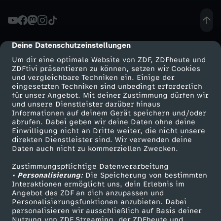
r
s
Deine Datenschutzeinstellungen
cmp-dialog-description
Um dir eine optimale Website von ZDF, ZDFheute und
p
ZDFtivi präsentieren zu können, setzen wir Cookies
und vergleichbare Techniken ein. Einige der
eingesetzten Techniken sind unbedingt erforderlich
e
für unser Angebot. Mit deiner Zustimmung dürfen wir
Mehr ZDF
Service
und unsere Dienstleister darüber hinaus
i
Informationen auf deinem Gerät speichern und/oder
ZDF-Apps
ZDFmitreden
abrufen. Dabei geben wir deine Daten ohne deine
Einwilligung nicht an Dritte weiter, die nicht unsere
n
Smart TV
Kontakt zum ZDF
direkten Dienstleister sind. Wir verwenden deine
Daten auch nicht zu kommerziellen Zwecken.
ZDFtext
Tickets
l
Zustimmungspflichtige Datenverarbeitung
Livestreams
Zuschauerservice
• Personalisierung:
Die Speicherung von bestimmten
i
Sendungen A-Z
Hilfe
Interaktionen ermöglicht uns, dein Erlebnis im
Angebot des ZDF an dich anzupassen und
TV-Programm
Personalisierungsfunktionen anzubieten. Dabei
c
personalisieren wir ausschließlich auf Basis deiner
Nutzung von ZDF Streaming, der ZDFheute und