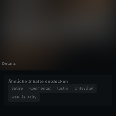
D
Wechseln zu: ZDFheute
a
i
l
y
-
Details
K
Ähnliche Inhalte entdecken
a
Satire
Kommentar
lustig
Untertitel
Walulis Daily
t
a