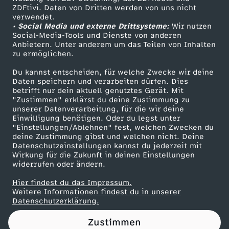
ZDFtivi. Daten von Dritten werden von uns nicht
h
Das ZDF
verwendet.
• Social Media und externe Drittsysteme:
Wir nutzen
ZDF Unternehmen
e
Social-Media-Tools und Dienste von anderen
Anbietern. Unter anderem um das Teilen von Inhalten
Karriere
zu ermöglichen.
W
Presseportal
Du kannst entscheiden, für welche Zwecke wir deine
ZDF goes Schule
Daten speichern und verarbeiten dürfen. Dies
M
betrifft nur dein aktuell genutztes Gerät. Mit
Werbefernsehen
"Zustimmen" erklärst du deine Zustimmung zu
-
unserer Datenverarbeitung, für die wir deine
Mainzelmännchen
Einwilligung benötigen. Oder du legst unter
"Einstellungen/Ablehnen" fest, welchen Zwecken du
P
deine Zustimmung gibst und welchen nicht. Deine
Datenschutzeinstellungen kannst du jederzeit mit
Wirkung für die Zukunft in deinen Einstellungen
r
widerrufen oder ändern.
o
Hier findest du das Impressum.
Partner
Weitere Informationen findest du in unserer
Datenschutzerklärung.
p
Zustimmen