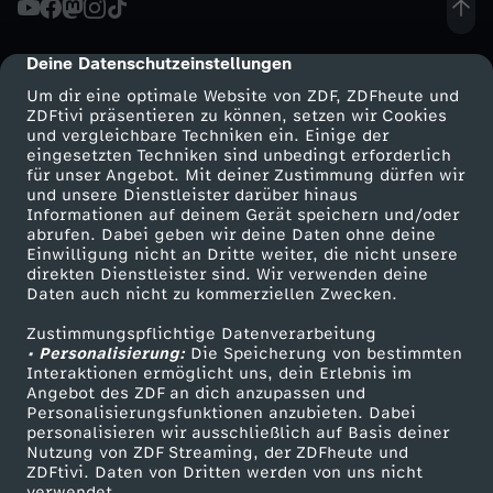
e
Deine Datenschutzeinstellungen
cmp-dialog-description
r
Um dir eine optimale Website von ZDF, ZDFheute und
ZDFtivi präsentieren zu können, setzen wir Cookies
und vergleichbare Techniken ein. Einige der
F
eingesetzten Techniken sind unbedingt erforderlich
für unser Angebot. Mit deiner Zustimmung dürfen wir
Mehr ZDF
Service
und unsere Dienstleister darüber hinaus
a
Informationen auf deinem Gerät speichern und/oder
ZDF-Apps
ZDFmitreden
abrufen. Dabei geben wir deine Daten ohne deine
i
Einwilligung nicht an Dritte weiter, die nicht unsere
Smart TV
Kontakt zum ZDF
direkten Dienstleister sind. Wir verwenden deine
Daten auch nicht zu kommerziellen Zwecken.
ZDFtext
Tickets
l
Zustimmungspflichtige Datenverarbeitung
Livestreams
Zuschauerservice
• Personalisierung:
:
Die Speicherung von bestimmten
Sendungen A-Z
Hilfe
Interaktionen ermöglicht uns, dein Erlebnis im
Angebot des ZDF an dich anzupassen und
TV-Programm
D
Personalisierungsfunktionen anzubieten. Dabei
personalisieren wir ausschließlich auf Basis deiner
Nutzung von ZDF Streaming, der ZDFheute und
e
ZDFtivi. Daten von Dritten werden von uns nicht
Das ZDF
verwendet.