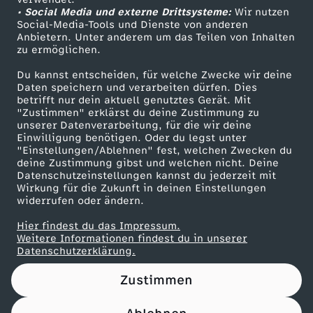
• Social Media und externe Drittsysteme:
r
Wir nutzen
ZDF Unternehmen
Social-Media-Tools und Dienste von anderen
Anbietern. Unter anderem um das Teilen von Inhalten
Karriere
s
zu ermöglichen.
Presseportal
Du kannst entscheiden, für welche Zwecke wir deine
c
ZDF goes Schule
Daten speichern und verarbeiten dürfen. Dies
betrifft nur dein aktuell genutztes Gerät. Mit
Werbefernsehen
"Zustimmen" erklärst du deine Zustimmung zu
h
unserer Datenverarbeitung, für die wir deine
Mainzelmännchen
Einwilligung benötigen. Oder du legst unter
l
"Einstellungen/Ablehnen" fest, welchen Zwecken du
deine Zustimmung gibst und welchen nicht. Deine
Datenschutzeinstellungen kannst du jederzeit mit
e
Wirkung für die Zukunft in deinen Einstellungen
widerrufen oder ändern.
c
Hier findest du das Impressum.
Partner
Weitere Informationen findest du in unserer
h
Datenschutzerklärung.
Zustimmen
t