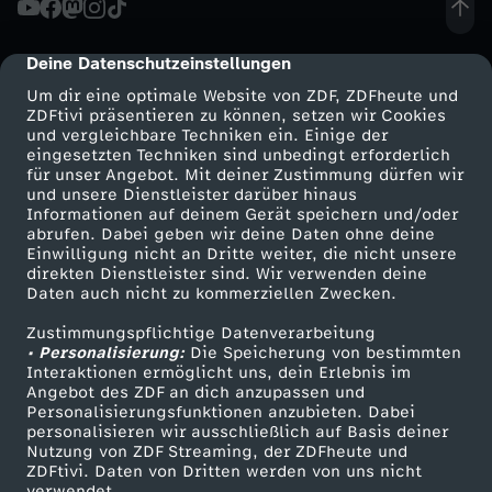
i
Deine Datenschutzeinstellungen
cmp-dialog-description
a
Um dir eine optimale Website von ZDF, ZDFheute und
ZDFtivi präsentieren zu können, setzen wir Cookies
und vergleichbare Techniken ein. Einige der
b
eingesetzten Techniken sind unbedingt erforderlich
für unser Angebot. Mit deiner Zustimmung dürfen wir
Mehr ZDF
Service
und unsere Dienstleister darüber hinaus
e
Informationen auf deinem Gerät speichern und/oder
ZDF-Apps
ZDFmitreden
abrufen. Dabei geben wir deine Daten ohne deine
i
Einwilligung nicht an Dritte weiter, die nicht unsere
Smart TV
Kontakt zum ZDF
direkten Dienstleister sind. Wir verwenden deine
Daten auch nicht zu kommerziellen Zwecken.
ZDFtext
Tickets
G
Zustimmungspflichtige Datenverarbeitung
Livestreams
Zuschauerservice
• Personalisierung:
a
Die Speicherung von bestimmten
Sendungen A-Z
Hilfe
Interaktionen ermöglicht uns, dein Erlebnis im
Angebot des ZDF an dich anzupassen und
TV-Programm
u
Personalisierungsfunktionen anzubieten. Dabei
personalisieren wir ausschließlich auf Basis deiner
Nutzung von ZDF Streaming, der ZDFheute und
l
ZDFtivi. Daten von Dritten werden von uns nicht
Das ZDF
verwendet.