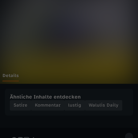
D
a
i
l
y
-
Details
R
Ähnliche Inhalte entdecken
a
Satire
Kommentar
lustig
Walulis Daily
z
z