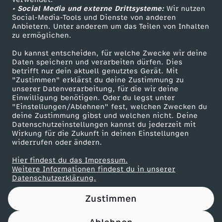
• Social Media und externe Drittsysteme:
a
Wir nutzen
ZDF Unternehmen
Social-Media-Tools und Dienste von anderen
Anbietern. Unter anderem um das Teilen von Inhalten
Karriere
n
zu ermöglichen.
Presseportal
Du kannst entscheiden, für welche Zwecke wir deine
d
ZDF goes Schule
Daten speichern und verarbeiten dürfen. Dies
betrifft nur dein aktuell genutztes Gerät. Mit
Werbefernsehen
"Zustimmen" erklärst du deine Zustimmung zu
u
unserer Datenverarbeitung, für die wir deine
Mainzelmännchen
Einwilligung benötigen. Oder du legst unter
n
"Einstellungen/Ablehnen" fest, welchen Zwecken du
deine Zustimmung gibst und welchen nicht. Deine
Datenschutzeinstellungen kannst du jederzeit mit
d
Wirkung für die Zukunft in deinen Einstellungen
widerrufen oder ändern.
U
Hier findest du das Impressum.
Partner
Weitere Informationen findest du in unserer
n
Datenschutzerklärung.
Zustimmen
i