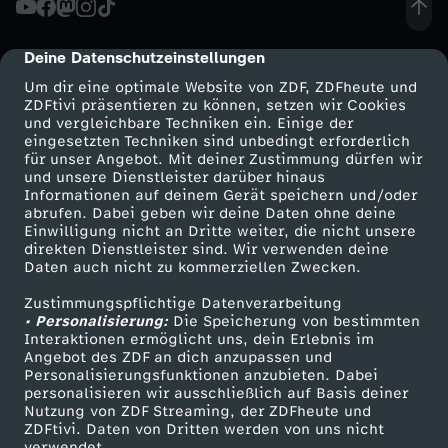
t
Deine Datenschutzeinstellungen
cmp-dialog-description
r
Um dir eine optimale Website von ZDF, ZDFheute und
ZDFtivi präsentieren zu können, setzen wir Cookies
und vergleichbare Techniken ein. Einige der
i
eingesetzten Techniken sind unbedingt erforderlich
für unser Angebot. Mit deiner Zustimmung dürfen wir
Mehr ZDF
Service
und unsere Dienstleister darüber hinaus
t
Informationen auf deinem Gerät speichern und/oder
ZDF-Apps
ZDFmitreden
abrufen. Dabei geben wir deine Daten ohne deine
t
Einwilligung nicht an Dritte weiter, die nicht unsere
Smart TV
Kontakt zum ZDF
direkten Dienstleister sind. Wir verwenden deine
Daten auch nicht zu kommerziellen Zwecken.
ZDFtext
Tickets
!
Zustimmungspflichtige Datenverarbeitung
Livestreams
Zuschauerservice
• Personalisierung:
S
Die Speicherung von bestimmten
Sendungen A-Z
Hilfe
Interaktionen ermöglicht uns, dein Erlebnis im
Angebot des ZDF an dich anzupassen und
TV-Programm
o
Personalisierungsfunktionen anzubieten. Dabei
personalisieren wir ausschließlich auf Basis deiner
Nutzung von ZDF Streaming, der ZDFheute und
h
ZDFtivi. Daten von Dritten werden von uns nicht
Das ZDF
verwendet.