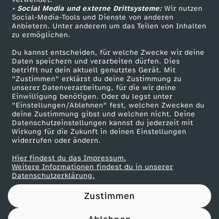
• Social Media und externe Drittsysteme:
a
Wir nutzen
ZDF Unternehmen
Social-Media-Tools und Dienste von anderen
Anbietern. Unter anderem um das Teilen von Inhalten
Karriere
t
zu ermöglichen.
Presseportal
Du kannst entscheiden, für welche Zwecke wir deine
K
ZDF goes Schule
Daten speichern und verarbeiten dürfen. Dies
betrifft nur dein aktuell genutztes Gerät. Mit
Werbefernsehen
"Zustimmen" erklärst du deine Zustimmung zu
l
unserer Datenverarbeitung, für die wir deine
Mainzelmännchen
Einwilligung benötigen. Oder du legst unter
i
"Einstellungen/Ablehnen" fest, welchen Zwecken du
deine Zustimmung gibst und welchen nicht. Deine
Datenschutzeinstellungen kannst du jederzeit mit
n
Wirkung für die Zukunft in deinen Einstellungen
widerrufen oder ändern.
s
Hier findest du das Impressum.
Partner
Weitere Informationen findest du in unserer
m
Datenschutzerklärung.
Zustimmen
a