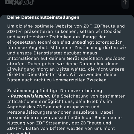
m
Deine Datenschutzeinstellungen
cmp-dialog-description
l
Um dir eine optimale Website von ZDF, ZDFheute und
ZDFtivi präsentieren zu können, setzen wir Cookies
und vergleichbare Techniken ein. Einige der
i
eingesetzten Techniken sind unbedingt erforderlich
für unser Angebot. Mit deiner Zustimmung dürfen wir
Mehr ZDF
Service
und unsere Dienstleister darüber hinaus
c
Informationen auf deinem Gerät speichern und/oder
ZDF-Apps
ZDFmitreden
abrufen. Dabei geben wir deine Daten ohne deine
h
Einwilligung nicht an Dritte weiter, die nicht unsere
Smart TV
Kontakt zum ZDF
direkten Dienstleister sind. Wir verwenden deine
Daten auch nicht zu kommerziellen Zwecken.
ZDFtext
Tickets
z
Zustimmungspflichtige Datenverarbeitung
Livestreams
Zuschauerservice
• Personalisierung:
e
Die Speicherung von bestimmten
Sendungen A-Z
Hilfe
Interaktionen ermöglicht uns, dein Erlebnis im
Angebot des ZDF an dich anzupassen und
TV-Programm
r
Personalisierungsfunktionen anzubieten. Dabei
personalisieren wir ausschließlich auf Basis deiner
Nutzung von ZDF Streaming, der ZDFheute und
s
ZDFtivi. Daten von Dritten werden von uns nicht
Das ZDF
verwendet.