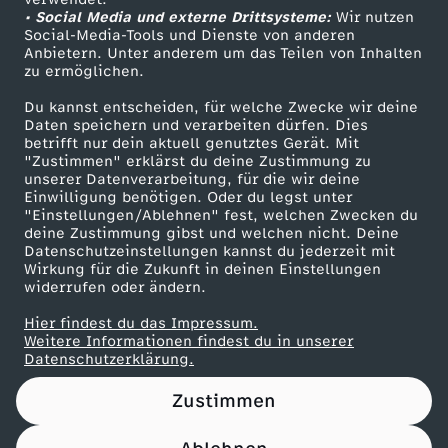
• Social Media und externe Drittsysteme:
t
Wir nutzen
ZDF Unternehmen
Social-Media-Tools und Dienste von anderen
Anbietern. Unter anderem um das Teilen von Inhalten
Karriere
ö
zu ermöglichen.
Presseportal
Du kannst entscheiden, für welche Zwecke wir deine
r
ZDF goes Schule
Daten speichern und verarbeiten dürfen. Dies
betrifft nur dein aktuell genutztes Gerät. Mit
Werbefernsehen
"Zustimmen" erklärst du deine Zustimmung zu
t
unserer Datenverarbeitung, für die wir deine
Mainzelmännchen
Einwilligung benötigen. Oder du legst unter
s
"Einstellungen/Ablehnen" fest, welchen Zwecken du
deine Zustimmung gibst und welchen nicht. Deine
Datenschutzeinstellungen kannst du jederzeit mit
i
Wirkung für die Zukunft in deinen Einstellungen
widerrufen oder ändern.
c
Hier findest du das Impressum.
Partner
Weitere Informationen findest du in unserer
h
Datenschutzerklärung.
Zustimmen
P