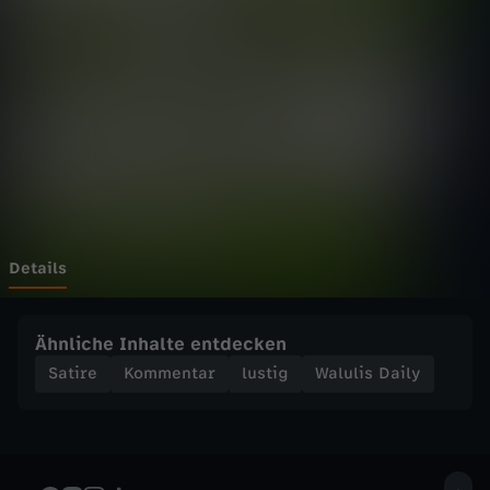
D
a
i
l
y
-
Details
S
Ähnliche Inhalte entdecken
o
Satire
Kommentar
lustig
Walulis Daily
d
ä