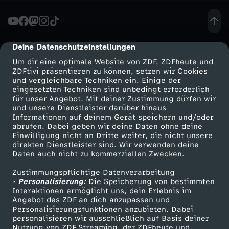
n
k
Deine Datenschutzeinstellungen
cmp-dialog-description
Um dir eine optimale Website von ZDF, ZDFheute und
t
ZDFtivi präsentieren zu können, setzen wir Cookies
und vergleichbare Techniken ein. Einige der
eingesetzten Techniken sind unbedingt erforderlich
i
für unser Angebot. Mit deiner Zustimmung dürfen wir
Mehr ZDF
Service
und unsere Dienstleister darüber hinaus
o
Informationen auf deinem Gerät speichern und/oder
ZDF-Apps
ZDFmitreden
abrufen. Dabei geben wir deine Daten ohne deine
Einwilligung nicht an Dritte weiter, die nicht unsere
n
Smart TV
Kontakt zum ZDF
direkten Dienstleister sind. Wir verwenden deine
Daten auch nicht zu kommerziellen Zwecken.
ZDFtext
Tickets
i
Zustimmungspflichtige Datenverarbeitung
Livestreams
Zuschauerservice
• Personalisierung:
Die Speicherung von bestimmten
e
Sendungen A-Z
Hilfe
Interaktionen ermöglicht uns, dein Erlebnis im
Angebot des ZDF an dich anzupassen und
TV-Programm
Personalisierungsfunktionen anzubieten. Dabei
r
personalisieren wir ausschließlich auf Basis deiner
Nutzung von ZDF Streaming, der ZDFheute und