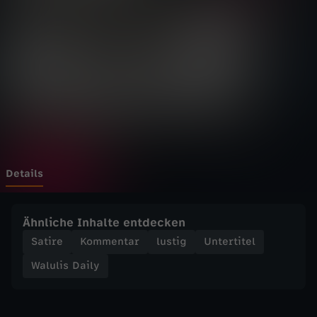
D
a
i
l
y
-
Details
S
Ähnliche Inhalte entdecken
o
Satire
Kommentar
lustig
Untertitel
Walulis Daily
f
u