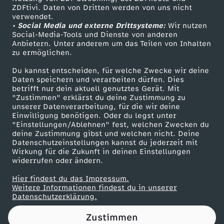
ZDFtivi. Daten von Dritten werden von uns nicht
t
Das ZDF
verwendet.
• Social Media und externe Drittsysteme:
Wir nutzen
ZDF Unternehmen
P
Social-Media-Tools und Dienste von anderen
Anbietern. Unter anderem um das Teilen von Inhalten
Karriere
zu ermöglichen.
u
Presseportal
Du kannst entscheiden, für welche Zwecke wir deine
ZDF goes Schule
Daten speichern und verarbeiten dürfen. Dies
t
betrifft nur dein aktuell genutztes Gerät. Mit
Werbefernsehen
"Zustimmen" erklärst du deine Zustimmung zu
i
unserer Datenverarbeitung, für die wir deine
Mainzelmännchen
Einwilligung benötigen. Oder du legst unter
"Einstellungen/Ablehnen" fest, welchen Zwecken du
n
deine Zustimmung gibst und welchen nicht. Deine
Datenschutzeinstellungen kannst du jederzeit mit
Wirkung für die Zukunft in deinen Einstellungen
s
widerrufen oder ändern.
K
Hier findest du das Impressum.
Partner
Weitere Informationen findest du in unserer
Datenschutzerklärung.
r
Zustimmen