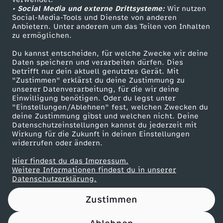
• Social Media und externe Drittsysteme:
t
Wir nutzen
ZDF Unternehmen
Social-Media-Tools und Dienste von anderen
Anbietern. Unter anderem um das Teilen von Inhalten
Karriere
e
zu ermöglichen.
Presseportal
Du kannst entscheiden, für welche Zwecke wir deine
s
ZDF goes Schule
Daten speichern und verarbeiten dürfen. Dies
betrifft nur dein aktuell genutztes Gerät. Mit
Werbefernsehen
"Zustimmen" erklärst du deine Zustimmung zu
D
unserer Datenverarbeitung, für die wir deine
Mainzelmännchen
Einwilligung benötigen. Oder du legst unter
e
"Einstellungen/Ablehnen" fest, welchen Zwecken du
deine Zustimmung gibst und welchen nicht. Deine
Datenschutzeinstellungen kannst du jederzeit mit
u
Wirkung für die Zukunft in deinen Einstellungen
widerrufen oder ändern.
t
Hier findest du das Impressum.
Partner
Weitere Informationen findest du in unserer
s
Datenschutzerklärung.
Zustimmen
c