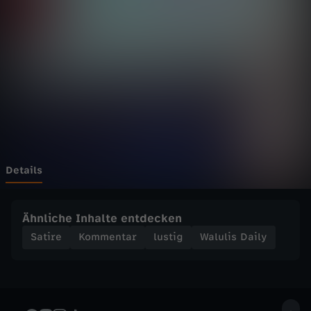
D
a
i
l
y
-
Details
S
Ähnliche Inhalte entdecken
o
Satire
Kommentar
lustig
Walulis Daily
h
a