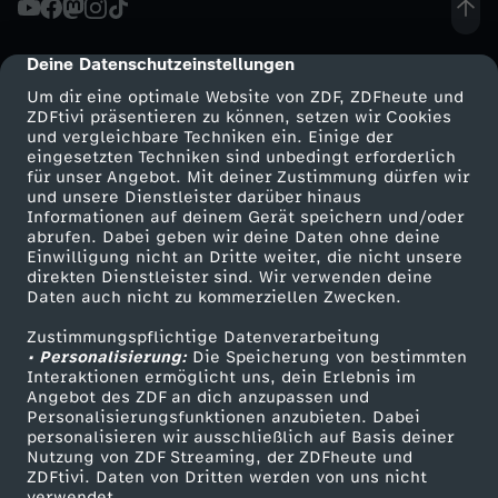
r
Deine Datenschutzeinstellungen
cmp-dialog-description
t
Um dir eine optimale Website von ZDF, ZDFheute und
ZDFtivi präsentieren zu können, setzen wir Cookies
und vergleichbare Techniken ein. Einige der
v
eingesetzten Techniken sind unbedingt erforderlich
für unser Angebot. Mit deiner Zustimmung dürfen wir
Mehr ZDF
Service
und unsere Dienstleister darüber hinaus
e
Informationen auf deinem Gerät speichern und/oder
ZDF-Apps
ZDFmitreden
abrufen. Dabei geben wir deine Daten ohne deine
r
Einwilligung nicht an Dritte weiter, die nicht unsere
Smart TV
Kontakt zum ZDF
direkten Dienstleister sind. Wir verwenden deine
Daten auch nicht zu kommerziellen Zwecken.
ZDFtext
Tickets
k
Zustimmungspflichtige Datenverarbeitung
Livestreams
Zuschauerservice
• Personalisierung:
a
Die Speicherung von bestimmten
Sendungen A-Z
Hilfe
Interaktionen ermöglicht uns, dein Erlebnis im
Angebot des ZDF an dich anzupassen und
TV-Programm
c
Personalisierungsfunktionen anzubieten. Dabei
personalisieren wir ausschließlich auf Basis deiner
Nutzung von ZDF Streaming, der ZDFheute und
k
ZDFtivi. Daten von Dritten werden von uns nicht
Das ZDF
verwendet.