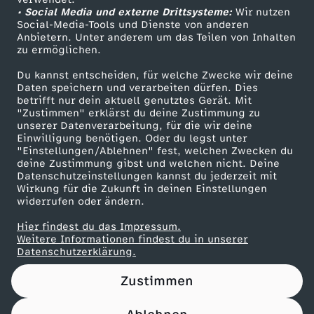
• Social Media und externe Drittsysteme:
z
Wir nutzen
ZDF Unternehmen
Social-Media-Tools und Dienste von anderen
Anbietern. Unter anderem um das Teilen von Inhalten
Karriere
t
zu ermöglichen.
Presseportal
Du kannst entscheiden, für welche Zwecke wir deine
d
ZDF goes Schule
Daten speichern und verarbeiten dürfen. Dies
betrifft nur dein aktuell genutztes Gerät. Mit
Werbefernsehen
"Zustimmen" erklärst du deine Zustimmung zu
o
unserer Datenverarbeitung, für die wir deine
Mainzelmännchen
Einwilligung benötigen. Oder du legst unter
c
"Einstellungen/Ablehnen" fest, welchen Zwecken du
deine Zustimmung gibst und welchen nicht. Deine
Datenschutzeinstellungen kannst du jederzeit mit
h
Wirkung für die Zukunft in deinen Einstellungen
widerrufen oder ändern.
n
Hier findest du das Impressum.
Partner
Weitere Informationen findest du in unserer
o
Datenschutzerklärung.
Zustimmen
c