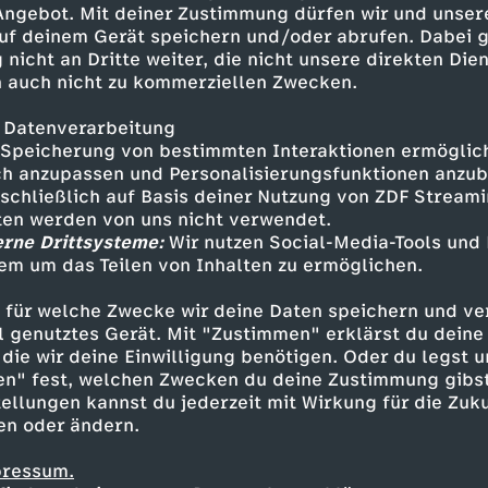
 Angebot. Mit deiner Zustimmung dürfen wir und unser
ify mit seiner Haltung Hate von
uf deinem Gerät speichern und/oder abrufen. Dabei 
 nicht an Dritte weiter, die nicht unsere direkten Dien
 auch nicht zu kommerziellen Zwecken.
 Datenverarbeitung
Speicherung von bestimmten Interaktionen ermöglicht
h anzupassen und Personalisierungsfunktionen anzub
sschließlich auf Basis deiner Nutzung von ZDF Stream
tten werden von uns nicht verwendet.
erne Drittsysteme:
Wir nutzen Social-Media-Tools und
em um das Teilen von Inhalten zu ermöglichen.
Inhalte entdecken
 für welche Zwecke wir deine Daten speichern und ver
mmentar
lustig
Untertitel
Walulis Daily
ell genutztes Gerät. Mit "Zustimmen" erklärst du dein
die wir deine Einwilligung benötigen. Oder du legst u
en" fest, welchen Zwecken du deine Zustimmung gibst
ellungen kannst du jederzeit mit Wirkung für die Zuku
en oder ändern.
pressum.