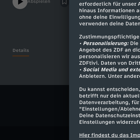
Abspielen
erforderlich für unser
hilfloses Opfer inszeniert und warum Spot
hinaus Informationen a
allen Seiten selbst provoziert.
ohne deine Einwilligung
verwenden deine Daten
Zustimmungspflichtige
• Personalisierung:
Die 
Angebot des ZDF an dic
Details
personalisieren wir au
ZDFtivi. Daten von Dri
• Social Media und ext
Anbietern. Unter ander
Ähnliche 
Du kannst entscheiden,
Satire
Ko
betrifft nur dein aktu
Datenverarbeitung, für 
"Einstellungen/Ablehn
Deine Datenschutzeinst
Einstellungen widerruf
Hier findest du das Im