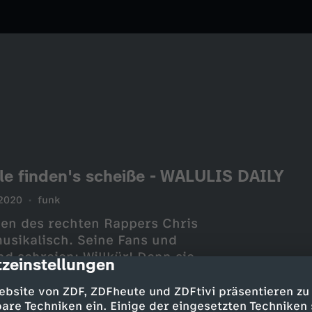
le finden's scheiße - WALULIS DAILY
2020
funk
lben des rechten Rappers Chris
musikalisch. Seine Fans und
nd schreien: Willkür! Denn sie
zeinstellungen
cription
nd Andersdenkende zu
en gegen Rechts nicht
ebsite von ZDF, ZDFheute und ZDFtivi präsentieren zu
wie sich Chris Ares als armes,
are Techniken ein. Einige der eingesetzten Techniken