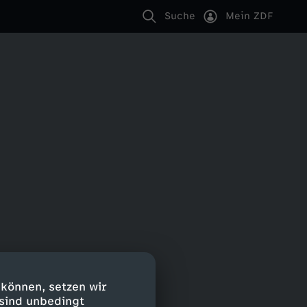
Suche
Mein ZDF
 können, setzen wir
 sind unbedingt