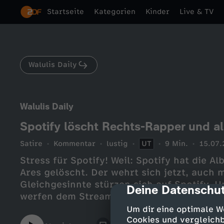
Startseite
Kategorien
Kinder
Live & TV
Walulis Daily
Walulis Daily
Spotify löscht Rechts-Rapper und al
Satire
Kommentar
lustig
UT
9 Min.
15.07.
Stress für Spotify! Weil: Spotify hat die A
Ares gelöscht. Der wehrt sich jetzt, auch 
Gleichgesinnte stürzen sich auf Spotify. U
Deine Datenschut
cmp-dialog-des
werfen dem Streamingriesen vor, Linke u
bevorzugen. Und denen ist das Durchgreif
Um dir eine optimale W
konsequent genug. Heute zeigen wir euch, 
Cookies und vergleichb