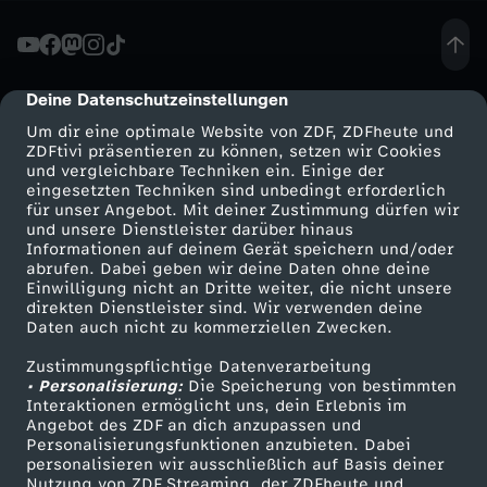
m
T
Deine Datenschutzeinstellungen
cmp-dialog-description
Um dir eine optimale Website von ZDF, ZDFheute und
r
ZDFtivi präsentieren zu können, setzen wir Cookies
und vergleichbare Techniken ein. Einige der
eingesetzten Techniken sind unbedingt erforderlich
a
für unser Angebot. Mit deiner Zustimmung dürfen wir
Mehr ZDF
Service
und unsere Dienstleister darüber hinaus
s
Informationen auf deinem Gerät speichern und/oder
ZDF-Apps
ZDFmitreden
abrufen. Dabei geben wir deine Daten ohne deine
Einwilligung nicht an Dritte weiter, die nicht unsere
h
Smart TV
Kontakt zum ZDF
direkten Dienstleister sind. Wir verwenden deine
Daten auch nicht zu kommerziellen Zwecken.
ZDFtext
Tickets
-
Zustimmungspflichtige Datenverarbeitung
Livestreams
Zuschauerservice
• Personalisierung:
Die Speicherung von bestimmten
T
Sendungen A-Z
Hilfe
Interaktionen ermöglicht uns, dein Erlebnis im
Angebot des ZDF an dich anzupassen und
TV-Programm
Personalisierungsfunktionen anzubieten. Dabei
V
personalisieren wir ausschließlich auf Basis deiner
Nutzung von ZDF Streaming, der ZDFheute und