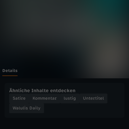
D
a
i
l
y
-
Details
W
Ähnliche Inhalte entdecken
a
Satire
Kommentar
lustig
Untertitel
Walulis Daily
r
u