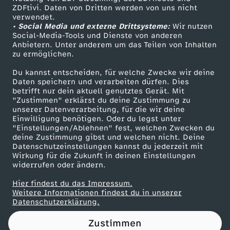
ZDFtivi. Daten von Dritten werden von uns nicht
g
Das ZDF
verwendet.
• Social Media und externe Drittsysteme:
Wir nutzen
ZDF Unternehmen
e
Social-Media-Tools und Dienste von anderen
Anbietern. Unter anderem um das Teilen von Inhalten
Karriere
zu ermöglichen.
g
Presseportal
Du kannst entscheiden, für welche Zwecke wir deine
ZDF goes Schule
Daten speichern und verarbeiten dürfen. Dies
e
betrifft nur dein aktuell genutztes Gerät. Mit
Werbefernsehen
"Zustimmen" erklärst du deine Zustimmung zu
n
unserer Datenverarbeitung, für die wir deine
Mainzelmännchen
Einwilligung benötigen. Oder du legst unter
"Einstellungen/Ablehnen" fest, welchen Zwecken du
T
deine Zustimmung gibst und welchen nicht. Deine
Datenschutzeinstellungen kannst du jederzeit mit
Wirkung für die Zukunft in deinen Einstellungen
i
widerrufen oder ändern.
k
Hier findest du das Impressum.
Partner
Weitere Informationen findest du in unserer
Datenschutzerklärung.
T
Zustimmen