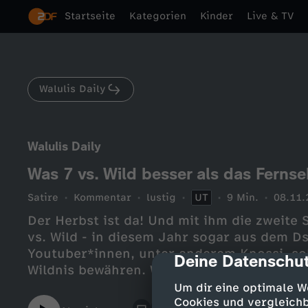
Startseite
Kategorien
Kinder
Live & TV
Walulis Daily
Walulis Daily
Was 7 vs. Wild besser als das Fern
Satire
Kommentar
lustig
UT
9 Min.
08.11.
Der Herbst ist da! Und mit ihm die zweite 
vs. Wild - in diesem Jahr sogar aus dem 
Youtuber*innen, unter anderem Knossi, soll
Deine Datenschut
cmp-dialog-des
Wildnis bewähren. Warum der Erfolg für die
vorprogrammiert und die Show besser als R
Um dir eine optimale W
Daily.
Cookies und vergleichb