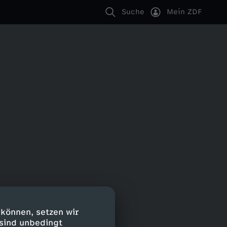
Suche
Mein ZDF
 können, setzen wir
 sind unbedingt