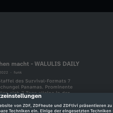
sehen macht - WALULIS DAILY
2022
funk
Staffel des Survival-Formats 7
Dschungel Panamas. Prominente
en sich 7 Tage alleine in der
zeinstellungen
cription
 zweite Staffel
eality-TV ist - jetzt bei WALULIS
ebsite von ZDF, ZDFheute und ZDFtivi präsentieren zu
are Techniken ein. Einige der eingesetzten Techniken