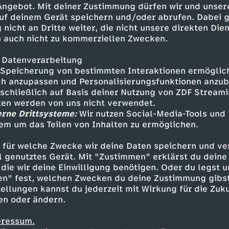
 Angebot. Mit deiner Zustimmung dürfen wir und unser
uf deinem Gerät speichern und/oder abrufen. Dabei 
 nicht an Dritte weiter, die nicht unsere direkten Dien
 auch nicht zu kommerziellen Zwecken.
 Datenverarbeitung
Speicherung von bestimmten Interaktionen ermöglicht
h anzupassen und Personalisierungsfunktionen anzub
sschließlich auf Basis deiner Nutzung von ZDF Stream
tten werden von uns nicht verwendet.
erne Drittsysteme:
Wir nutzen Social-Media-Tools und
em um das Teilen von Inhalten zu ermöglichen.
Inhalte entdecken
 für welche Zwecke wir deine Daten speichern und ver
mmentar
lustig
Untertitel
Walulis Daily
ell genutztes Gerät. Mit "Zustimmen" erklärst du dein
die wir deine Einwilligung benötigen. Oder du legst u
en" fest, welchen Zwecken du deine Zustimmung gibst
ellungen kannst du jederzeit mit Wirkung für die Zuku
en oder ändern.
pressum.