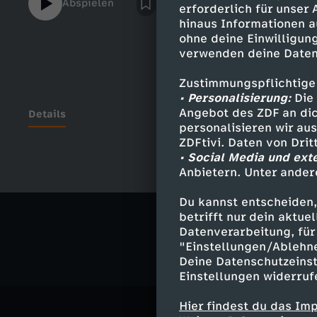
Abspielen
erforderlich für unser
hinaus Informationen a
ohne deine Einwilligung
verwenden deine Daten
Zustimmungspflichtige
• Personalisierung:
Die 
Angebot des ZDF an dic
Details
personalisieren wir au
ZDFtivi. Daten von Dri
• Social Media und ext
Anbietern. Unter ander
Ähnliche 
Du kannst entscheiden,
Satire
Ko
betrifft nur dein aktu
Datenverarbeitung, für 
"Einstellungen/Ablehn
Deine Datenschutzeinst
Einstellungen widerruf
Hier findest du das Im