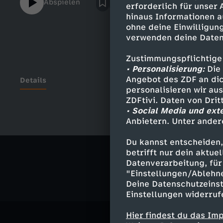
Abspielen
erforderlich für unser
hinaus Informationen a
ohne deine Einwilligung
verwenden deine Daten
Zustimmungspflichtige
• Personalisierung:
Die 
Angebot des ZDF an dic
Details
personalisieren wir au
ZDFtivi. Daten von Dri
• Social Media und ext
Anbietern. Unter ander
Ähnliche 
Du kannst entscheiden,
Satire
Ko
betrifft nur dein aktu
Datenverarbeitung, für 
"Einstellungen/Ablehn
Deine Datenschutzeinst
Einstellungen widerruf
Hier findest du das Im