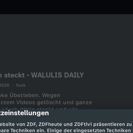
ch steckt - WALULIS DAILY
2020
funk
anke Überleben. Wegen
urzem Videos gelöscht und ganze
r Lösch-Welle steckt und wie
zeinstellungen
cription
ebsite von ZDF, ZDFheute und ZDFtivi präsentieren zu
are Techniken ein. Einige der eingesetzten Techniken