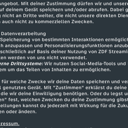
 Angebot. Mit deiner Zustimmung dürfen wir und unser
uf deinem Gerät speichern und/oder abrufen. Dabei 
 nicht an Dritte weiter, die nicht unsere direkten Dien
 auch nicht zu kommerziellen Zwecken.
 Datenverarbeitung
Speicherung von bestimmten Interaktionen ermöglicht
h anzupassen und Personalisierungsfunktionen anzub
sschließlich auf Basis deiner Nutzung von ZDF Stream
tten werden von uns nicht verwendet.
erne Drittsysteme:
Wir nutzen Social-Media-Tools und
em um das Teilen von Inhalten zu ermöglichen.
Inhalte entdecken
 für welche Zwecke wir deine Daten speichern und ver
mmentar
lustig
Untertitel
Walulis Daily
ell genutztes Gerät. Mit "Zustimmen" erklärst du dein
die wir deine Einwilligung benötigen. Oder du legst u
en" fest, welchen Zwecken du deine Zustimmung gibst
ellungen kannst du jederzeit mit Wirkung für die Zuku
en oder ändern.
pressum.