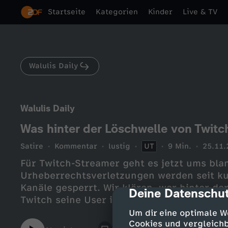
Startseite
Kategorien
Kinder
Live & TV
Walulis Daily
Walulis Daily
Was hinter der Löschwelle von Twit
Satire
Kommentar
lustig
UT
9 Min.
25.11.
Für Twitch-Streamer geht es jetzt ums bl
Urheberrechtsverletzungen werden seit k
Kanäle gesperrt. Wir klären, wer hinter de
Deine Datenschut
cmp-dialog-des
Twitch seine User im Regen stehen lässt.
Um dir eine optimale W
Cookies und vergleichb