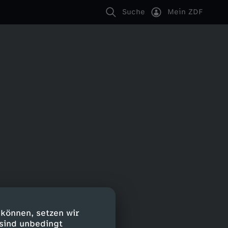
Suche
Mein ZDF
 können, setzen wir
 sind unbedingt