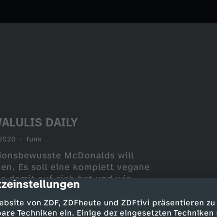
 WALULIS DAILY
2020
funk
tionsbewusste McDonalds will
en. Es soll eine komplett vegane
s damit auf sich hat und wie
zeinstellungen
cription
nd Meat links liegen lässt.
ebsite von ZDF, ZDFheute und ZDFtivi präsentieren zu
are Techniken ein. Einige der eingesetzten Techniken