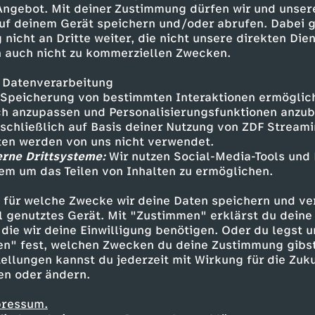
 Angebot. Mit deiner Zustimmung dürfen wir und unser
uf deinem Gerät speichern und/oder abrufen. Dabei 
 nicht an Dritte weiter, die nicht unsere direkten Dien
 auch nicht zu kommerziellen Zwecken.
 Datenverarbeitung
Speicherung von bestimmten Interaktionen ermöglicht
h anzupassen und Personalisierungsfunktionen anzub
sschließlich auf Basis deiner Nutzung von ZDF Stream
tten werden von uns nicht verwendet.
erne Drittsysteme:
Wir nutzen Social-Media-Tools und
em um das Teilen von Inhalten zu ermöglichen.
Inhalte entdecken
 für welche Zwecke wir deine Daten speichern und ver
mmentar
lustig
Untertitel
Walulis Daily
ell genutztes Gerät. Mit "Zustimmen" erklärst du dein
die wir deine Einwilligung benötigen. Oder du legst u
en" fest, welchen Zwecken du deine Zustimmung gibst
ellungen kannst du jederzeit mit Wirkung für die Zuku
en oder ändern.
pressum.