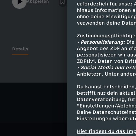
Abspielen
erforderlich für unser
hinaus Informationen a
ohne deine Einwilligung
verwenden deine Daten
Zustimmungspflichtige
• Personalisierung:
Die 
Angebot des ZDF an dic
Details
personalisieren wir au
ZDFtivi. Daten von Dri
• Social Media und ext
Anbietern. Unter ander
Ähnliche 
Du kannst entscheiden,
Satire
Ko
betrifft nur dein aktu
Datenverarbeitung, für 
"Einstellungen/Ablehn
Deine Datenschutzeinst
Einstellungen widerruf
Hier findest du das Im