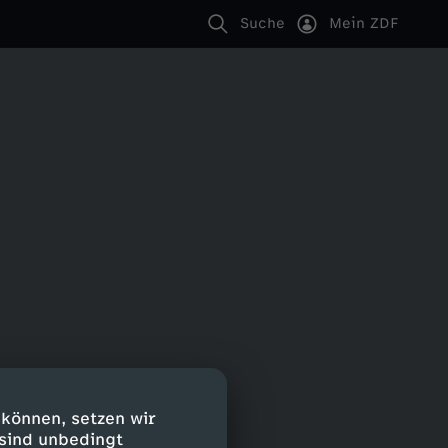
Suche
Mein ZDF
 können, setzen wir
 sind unbedingt