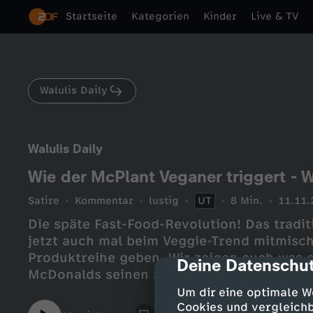
Startseite
Kategorien
Kinder
Live & TV
Walulis Daily
Walulis Daily
Wie der McPlant Veganer triggert -
Satire
Kommentar
lustig
UT
8 Min.
11.11.
Die späte Fast-Food-Revolution! Das tradi
jetzt auch mal beim Veggie-Trend mitmisch
Produktreihe geben. Wir zeigen euch was e
Deine Datenschut
cmp-dialog-des
McDonalds seinen angeblichen Partner Beyo
Um dir eine optimale W
Cookies und vergleichb