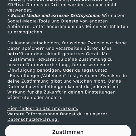
ZDFtivi. Daten von Dritten werden von uns nicht
d
Das ZDF
verwendet.
• Social Media und externe Drittsysteme:
Wir nutzen
ZDF Unternehmen
s
Social-Media-Tools und Dienste von anderen
Anbietern. Unter anderem um das Teilen von Inhalten
Karriere
zu ermöglichen.
p
Presseportal
Du kannst entscheiden, für welche Zwecke wir deine
ZDF goes Schule
Daten speichern und verarbeiten dürfen. Dies
r
betrifft nur dein aktuell genutztes Gerät. Mit
Werbefernsehen
"Zustimmen" erklärst du deine Zustimmung zu
o
unserer Datenverarbeitung, für die wir deine
Mainzelmännchen
Einwilligung benötigen. Oder du legst unter
"Einstellungen/Ablehnen" fest, welchen Zwecken du
v
deine Zustimmung gibst und welchen nicht. Deine
Datenschutzeinstellungen kannst du jederzeit mit
Wirkung für die Zukunft in deinen Einstellungen
o
widerrufen oder ändern.
k
Hier findest du das Impressum.
Partner
Weitere Informationen findest du in unserer
Datenschutzerklärung.
a
Zustimmen