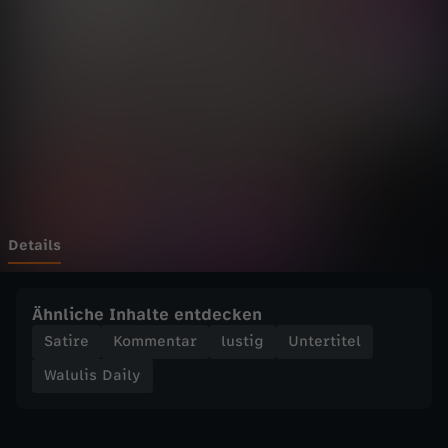
D
a
i
l
y
-
Details
W
Ähnliche Inhalte entdecken
i
Satire
Kommentar
lustig
Untertitel
Walulis Daily
e
D