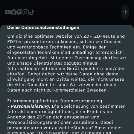
e
u
Deine Datenschutzeinstellungen
cmp-dialog-description
Um dir eine optimale Website von ZDF, ZDFheute und
t
ZDFtivi präsentieren zu können, setzen wir Cookies
und vergleichbare Techniken ein. Einige der
eingesetzten Techniken sind unbedingt erforderlich
s
für unser Angebot. Mit deiner Zustimmung dürfen wir
Mehr ZDF
Service
und unsere Dienstleister darüber hinaus
c
Informationen auf deinem Gerät speichern und/oder
ZDF-Apps
ZDFmitreden
abrufen. Dabei geben wir deine Daten ohne deine
Einwilligung nicht an Dritte weiter, die nicht unsere
h
Smart TV
Kontakt zum ZDF
direkten Dienstleister sind. Wir verwenden deine
Daten auch nicht zu kommerziellen Zwecken.
ZDFtext
Tickets
l
Zustimmungspflichtige Datenverarbeitung
Livestreams
Zuschauerservice
• Personalisierung:
Die Speicherung von bestimmten
a
Sendungen A-Z
Hilfe
Interaktionen ermöglicht uns, dein Erlebnis im
Angebot des ZDF an dich anzupassen und
TV-Programm
Personalisierungsfunktionen anzubieten. Dabei
n
personalisieren wir ausschließlich auf Basis deiner
Nutzung von ZDF Streaming, der ZDFheute und