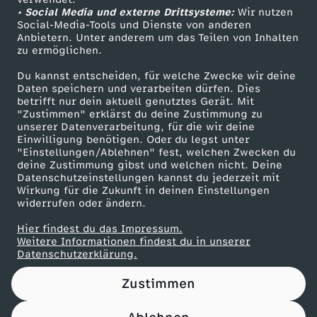
• Social Media und externe Drittsysteme:
g
Wir nutzen
ZDF Unternehmen
Social-Media-Tools und Dienste von anderen
Anbietern. Unter anderem um das Teilen von Inhalten
Karriere
j
zu ermöglichen.
Presseportal
Du kannst entscheiden, für welche Zwecke wir deine
e
ZDF goes Schule
Daten speichern und verarbeiten dürfen. Dies
betrifft nur dein aktuell genutztes Gerät. Mit
Werbefernsehen
"Zustimmen" erklärst du deine Zustimmung zu
t
unserer Datenverarbeitung, für die wir deine
Mainzelmännchen
Einwilligung benötigen. Oder du legst unter
z
"Einstellungen/Ablehnen" fest, welchen Zwecken du
deine Zustimmung gibst und welchen nicht. Deine
Datenschutzeinstellungen kannst du jederzeit mit
t
Wirkung für die Zukunft in deinen Einstellungen
widerrufen oder ändern.
a
Hier findest du das Impressum.
Partner
Weitere Informationen findest du in unserer
u
Datenschutzerklärung.
Zustimmen
f