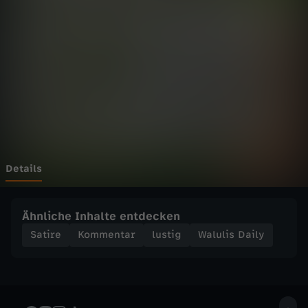
D
Wechseln zu: ZDFheute
a
i
l
y
-
Details
W
Ähnliche Inhalte entdecken
o
Satire
Kommentar
lustig
Walulis Daily
f
ü