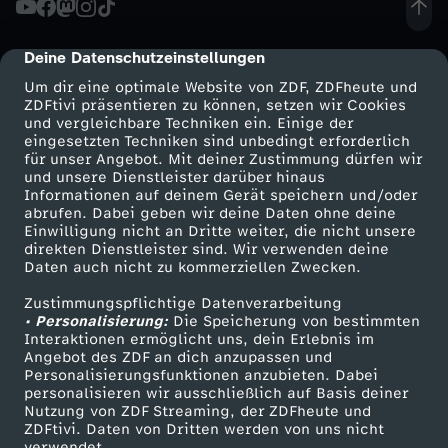
r
Deine Datenschutzeinstellungen
cmp-dialog-description
J
Um dir eine optimale Website von ZDF, ZDFheute und
ZDFtivi präsentieren zu können, setzen wir Cookies
und vergleichbare Techniken ein. Einige der
K
eingesetzten Techniken sind unbedingt erforderlich
für unser Angebot. Mit deiner Zustimmung dürfen wir
Mehr ZDF
Service
und unsere Dienstleister darüber hinaus
R
Informationen auf deinem Gerät speichern und/oder
ZDF-Apps
ZDFmitreden
abrufen. Dabei geben wir deine Daten ohne deine
o
Einwilligung nicht an Dritte weiter, die nicht unsere
Smart TV
Kontakt zum ZDF
direkten Dienstleister sind. Wir verwenden deine
Daten auch nicht zu kommerziellen Zwecken.
ZDFtext
Tickets
w
Zustimmungspflichtige Datenverarbeitung
Livestreams
Zuschauerservice
• Personalisierung:
l
Die Speicherung von bestimmten
Sendungen A-Z
Hilfe
Interaktionen ermöglicht uns, dein Erlebnis im
Angebot des ZDF an dich anzupassen und
TV-Programm
i
Personalisierungsfunktionen anzubieten. Dabei
personalisieren wir ausschließlich auf Basis deiner
Nutzung von ZDF Streaming, der ZDFheute und
n
ZDFtivi. Daten von Dritten werden von uns nicht
Das ZDF
verwendet.