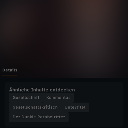
l
e
P
a
r
a
Details
b
Ähnliche Inhalte entdecken
e
Gesellschaft
Kommentar
gesellschaftskritisch
Untertitel
l
Der Dunkle Parabelritter
r