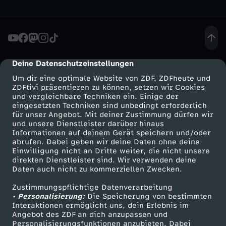
i
t
Deine Datenschutzeinstellungen
cmp-dialog-description
t
Um dir eine optimale Website von ZDF, ZDFheute und
ZDFtivi präsentieren zu können, setzen wir Cookies
e
und vergleichbare Techniken ein. Einige der
eingesetzten Techniken sind unbedingt erforderlich
r
für unser Angebot. Mit deiner Zustimmung dürfen wir
Mehr ZDF
Service
und unsere Dienstleister darüber hinaus
Informationen auf deinem Gerät speichern und/oder
-
ZDF-Apps
ZDFmitreden
abrufen. Dabei geben wir deine Daten ohne deine
Einwilligung nicht an Dritte weiter, die nicht unsere
Smart TV
Kontakt zum ZDF
direkten Dienstleister sind. Wir verwenden deine
A
Daten auch nicht zu kommerziellen Zwecken.
ZDFtext
Tickets
f
Zustimmungspflichtige Datenverarbeitung
Livestreams
Zuschauerservice
• Personalisierung:
Die Speicherung von bestimmten
Sendungen A-Z
Hilfe
Interaktionen ermöglicht uns, dein Erlebnis im
D
Angebot des ZDF an dich anzupassen und
TV-Programm
Personalisierungsfunktionen anzubieten. Dabei