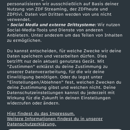
personalisieren wir ausschließlich auf Basis deiner
a
Nutzung von ZDF Streaming, der ZDFheute und
ZDFtivi. Daten von Dritten werden von uns nicht
Das ZDF
n
verwendet.
• Social Media und externe Drittsysteme:
Wir nutzen
ZDF Unternehmen
Social-Media-Tools und Dienste von anderen
d
Anbietern. Unter anderem um das Teilen von Inhalten
Karriere
zu ermöglichen.
Presseportal
i
Du kannst entscheiden, für welche Zwecke wir deine
ZDF goes Schule
Daten speichern und verarbeiten dürfen. Dies
e
betrifft nur dein aktuell genutztes Gerät. Mit
Werbefernsehen
"Zustimmen" erklärst du deine Zustimmung zu
unserer Datenverarbeitung, für die wir deine
Mainzelmännchen
M
Einwilligung benötigen. Oder du legst unter
"Einstellungen/Ablehnen" fest, welchen Zwecken du
deine Zustimmung gibst und welchen nicht. Deine
a
Datenschutzeinstellungen kannst du jederzeit mit
Wirkung für die Zukunft in deinen Einstellungen
c
widerrufen oder ändern.
Hier findest du das Impressum.
h
Partner
Weitere Informationen findest du in unserer
Datenschutzerklärung.