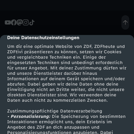
i
t
Deine Datenschutzeinstellungen
cmp-dialog-description
t
Um dir eine optimale Website von ZDF, ZDFheute und
ZDFtivi präsentieren zu können, setzen wir Cookies
e
und vergleichbare Techniken ein. Einige der
eingesetzten Techniken sind unbedingt erforderlich
r
für unser Angebot. Mit deiner Zustimmung dürfen wir
Mehr ZDF
Service
und unsere Dienstleister darüber hinaus
Informationen auf deinem Gerät speichern und/oder
-
ZDF-Apps
ZDFmitreden
abrufen. Dabei geben wir deine Daten ohne deine
Einwilligung nicht an Dritte weiter, die nicht unsere
Smart TV
Kontakt zum ZDF
direkten Dienstleister sind. Wir verwenden deine
D
Daten auch nicht zu kommerziellen Zwecken.
ZDFtext
Tickets
i
Zustimmungspflichtige Datenverarbeitung
Livestreams
Zuschauerservice
• Personalisierung:
Die Speicherung von bestimmten
Sendungen A-Z
Hilfe
Interaktionen ermöglicht uns, dein Erlebnis im
e
Angebot des ZDF an dich anzupassen und
TV-Programm
Personalisierungsfunktionen anzubieten. Dabei