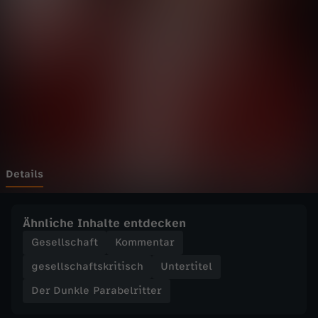
l
e
P
a
r
a
Details
b
Ähnliche Inhalte entdecken
e
Gesellschaft
Kommentar
gesellschaftskritisch
Untertitel
l
Der Dunkle Parabelritter
r