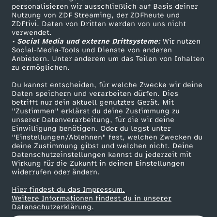
personalisieren wir ausschließlich auf Basis deiner
P
Nutzung von ZDF Streaming, der ZDFheute und
ZDFtivi. Daten von Dritten werden von uns nicht
Das ZDF
i
verwendet.
• Social Media und externe Drittsysteme:
Wir nutzen
ZDF Unternehmen
Social-Media-Tools und Dienste von anderen
r
Anbietern. Unter anderem um das Teilen von Inhalten
Karriere
zu ermöglichen.
Presseportal
a
Du kannst entscheiden, für welche Zwecke wir deine
ZDF goes Schule
Daten speichern und verarbeiten dürfen. Dies
t
betrifft nur dein aktuell genutztes Gerät. Mit
Werbefernsehen
"Zustimmen" erklärst du deine Zustimmung zu
unserer Datenverarbeitung, für die wir deine
Mainzelmännchen
e
Einwilligung benötigen. Oder du legst unter
"Einstellungen/Ablehnen" fest, welchen Zwecken du
deine Zustimmung gibst und welchen nicht. Deine
n
Datenschutzeinstellungen kannst du jederzeit mit
Wirkung für die Zukunft in deinen Einstellungen
s
widerrufen oder ändern.
Hier findest du das Impressum.
i
Partner
Weitere Informationen findest du in unserer
Datenschutzerklärung.