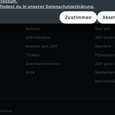
pressum.
findest du in unserer Datenschutzerklärung.
Zustimmen
Able
Service
Das ZDF
ZDFmitreden
ZDF Unte
Kontakt zum ZDF
Karriere
Tickets
Pressepor
Zuschauerservice
ZDF goes 
Hilfe
Werbefer
Mainzelm
pressum