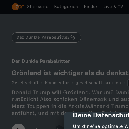
Startseite
Kategorien
Kinder
Live & TV
Der Dunkle Parabelritter
Der Dunkle Parabelritter
Grönland ist wichtiger als du denkst
Gesellschaft
Kommentar
gesellschaftskritisch
Donald Trump will Grönland. Warum? Dam
natürlich! Also schicken Dänemark und au
Merz Truppen in die Arktis.Während Trump
entführt, und mit der Annektion Grönlands 
Deine Datenschut
cmp-dialog-des
der NATO. Vor wem muss Grönland denn ei
Um dir eine optimale W
Russland oder China, oder haben die Ame