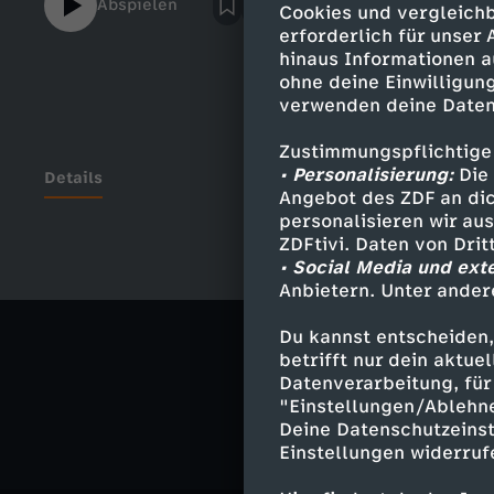
Abspielen
Cookies und vergleichb
ICE?Wir müssen dringen über Grönland red
erforderlich für unser
geostrategische Schauplatz der Zukunft se
hinaus Informationen a
die Zukunft Europas entscheiden könnte.Ac
ohne deine Einwilligung
die Grönländer von diesem arktischen Säbe
verwenden deine Daten
uns mal in diesem Video genau an!Vielen D
zum nächsten Mal!
Zustimmungspflichtige
• Personalisierung:
Die 
Details
Angebot des ZDF an dic
personalisieren wir au
ZDFtivi. Daten von Dri
• Social Media und ext
Ähnliche 
Anbietern. Unter ander
Gesellschaf
Du kannst entscheiden,
betrifft nur dein aktu
Der Dunkle P
Datenverarbeitung, für 
"Einstellungen/Ablehn
Deine Datenschutzeinst
Einstellungen widerruf