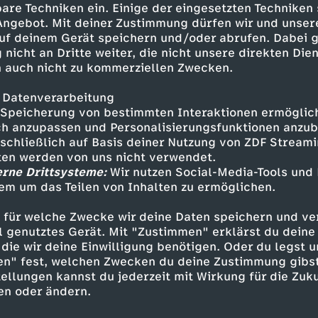
are Techniken ein. Einige der eingesetzten Techniken
en, weil es der wichtigste
 Angebot. Mit deiner Zustimmung dürfen wir und unser
in wird, und sich dort nebenbei
uf deinem Gerät speichern und/oder abrufen. Dabei 
hso - und was halten eigentlich
 nicht an Dritte weiter, die nicht unsere direkten Dien
lrasseln? All das schauen wir
 auch nicht zu kommerziellen Zwecken.
ank fürs Reinschalten und bis
 Datenverarbeitung
Speicherung von bestimmten Interaktionen ermöglicht
h anzupassen und Personalisierungsfunktionen anzub
sschließlich auf Basis deiner Nutzung von ZDF Stream
tten werden von uns nicht verwendet.
erne Drittsysteme:
Wir nutzen Social-Media-Tools und
Inhalte entdecken
em um das Teilen von Inhalten zu ermöglichen.
t
Kommentar
gesellschaftskritisch
Untert
 für welche Zwecke wir deine Daten speichern und ver
ell genutztes Gerät. Mit "Zustimmen" erklärst du dein
arabelritter
die wir deine Einwilligung benötigen. Oder du legst u
en" fest, welchen Zwecken du deine Zustimmung gibst
ellungen kannst du jederzeit mit Wirkung für die Zuku
en oder ändern.