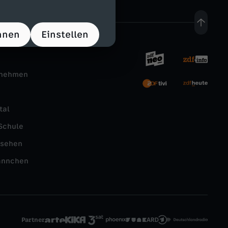
hnen
Einstellen
rnehmen
tal
Schule
nsehen
ännchen
Partner