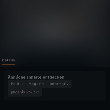
v
o
r
o
r
t
Details
-
Ähnliche Inhalte entdecken
A
Politik
Magazin
informativ
phoenix vor ort
f
D