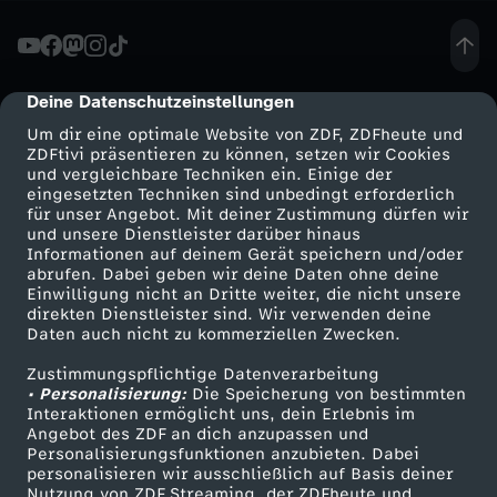
-
A
Deine Datenschutzeinstellungen
cmp-dialog-description
Um dir eine optimale Website von ZDF, ZDFheute und
n
ZDFtivi präsentieren zu können, setzen wir Cookies
und vergleichbare Techniken ein. Einige der
eingesetzten Techniken sind unbedingt erforderlich
t
für unser Angebot. Mit deiner Zustimmung dürfen wir
Mehr ZDF
Service
und unsere Dienstleister darüber hinaus
r
Informationen auf deinem Gerät speichern und/oder
ZDF-Apps
ZDFmitreden
abrufen. Dabei geben wir deine Daten ohne deine
Einwilligung nicht an Dritte weiter, die nicht unsere
ä
Smart TV
Kontakt zum ZDF
direkten Dienstleister sind. Wir verwenden deine
Daten auch nicht zu kommerziellen Zwecken.
ZDFtext
Tickets
g
Zustimmungspflichtige Datenverarbeitung
Livestreams
Zuschauerservice
• Personalisierung:
Die Speicherung von bestimmten
e
Sendungen A-Z
Hilfe
Interaktionen ermöglicht uns, dein Erlebnis im
Angebot des ZDF an dich anzupassen und
TV-Programm
Personalisierungsfunktionen anzubieten. Dabei
z
personalisieren wir ausschließlich auf Basis deiner
Nutzung von ZDF Streaming, der ZDFheute und