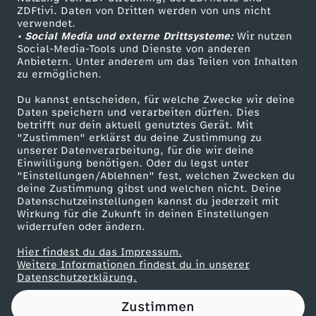
ZDFtivi. Daten von Dritten werden von uns nicht
u
Das ZDF
verwendet.
• Social Media und externe Drittsysteme:
Wir nutzen
ZDF Unternehmen
e
Social-Media-Tools und Dienste von anderen
Anbietern. Unter anderem um das Teilen von Inhalten
Karriere
zu ermöglichen.
r
Presseportal
Du kannst entscheiden, für welche Zwecke wir deine
ZDF goes Schule
Daten speichern und verarbeiten dürfen. Dies
n
betrifft nur dein aktuell genutztes Gerät. Mit
Werbefernsehen
"Zustimmen" erklärst du deine Zustimmung zu
e
unserer Datenverarbeitung, für die wir deine
Mainzelmännchen
Einwilligung benötigen. Oder du legst unter
"Einstellungen/Ablehnen" fest, welchen Zwecken du
u
deine Zustimmung gibst und welchen nicht. Deine
Datenschutzeinstellungen kannst du jederzeit mit
Wirkung für die Zukunft in deinen Einstellungen
e
widerrufen oder ändern.
r
Hier findest du das Impressum.
Partner
Weitere Informationen findest du in unserer
Datenschutzerklärung.
b
Zustimmen