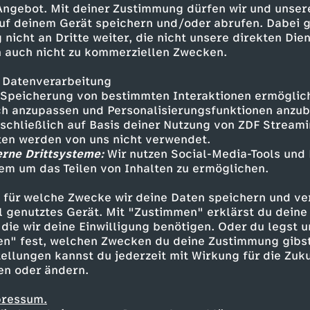
 Angebot. Mit deiner Zustimmung dürfen wir und unser
uf deinem Gerät speichern und/oder abrufen. Dabei 
 nicht an Dritte weiter, die nicht unsere direkten Dien
 auch nicht zu kommerziellen Zwecken.
 Datenverarbeitung
Speicherung von bestimmten Interaktionen ermöglicht
h anzupassen und Personalisierungsfunktionen anzub
sschließlich auf Basis deiner Nutzung von ZDF Stream
tten werden von uns nicht verwendet.
erne Drittsysteme:
Wir nutzen Social-Media-Tools und
em um das Teilen von Inhalten zu ermöglichen.
Inhalte entdecken
 für welche Zwecke wir deine Daten speichern und ver
gazin
informativ
phoenix vor ort
ell genutztes Gerät. Mit "Zustimmen" erklärst du dein
die wir deine Einwilligung benötigen. Oder du legst u
en" fest, welchen Zwecken du deine Zustimmung gibst
ellungen kannst du jederzeit mit Wirkung für die Zuku
en oder ändern.
pressum.