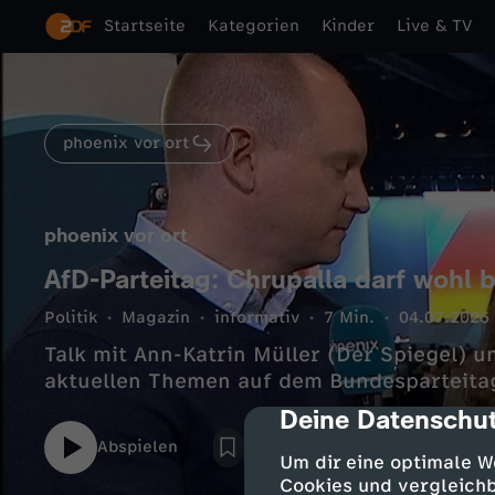
Startseite
Kategorien
Kinder
Live & TV
phoenix vor ort
phoenix vor ort
AfD-Parteitag: Chrupalla darf wohl 
Politik
Magazin
informativ
7 Min.
04.07.2026
Talk mit Ann-Katrin Müller (Der Spiegel) u
aktuellen Themen auf dem Bundesparteita
Deine Datenschut
cmp-dialog-des
Abspielen
Um dir eine optimale W
Cookies und vergleichb