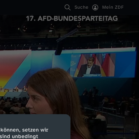
Suche
Mein ZDF
 können, setzen wir
 sind unbedingt