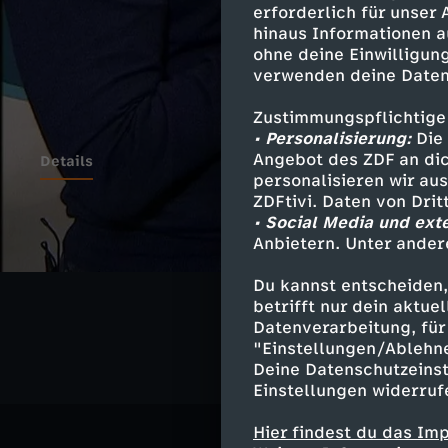
erforderlich für unser
hinaus Informationen a
ohne deine Einwilligung
verwenden deine Daten
Zustimmungspflichtige
• Personalisierung:
Die 
Angebot des ZDF an dic
Details
personalisieren wir au
ZDFtivi. Daten von Dri
• Social Media und ext
Anbietern. Unter ander
Ähnliche 
Du kannst entscheiden,
Politik
Ma
betrifft nur dein aktu
Datenverarbeitung, für 
"Einstellungen/Ablehn
Deine Datenschutzeinst
Einstellungen widerruf
Hier findest du das Im