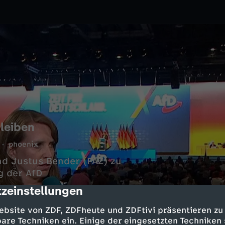
bleiben
phoenix
nd Justus Bender (FAZ) zu
g der AfD
zeinstellungen
cription
ebsite von ZDF, ZDFheute und ZDFtivi präsentieren zu
are Techniken ein. Einige der eingesetzten Techniken