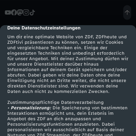
-
P
Deine Datenschutzeinstellungen
cmp-dialog-description
Um dir eine optimale Website von ZDF, ZDFheute und
a
ZDFtivi präsentieren zu können, setzen wir Cookies
und vergleichbare Techniken ein. Einige der
eingesetzten Techniken sind unbedingt erforderlich
r
für unser Angebot. Mit deiner Zustimmung dürfen wir
Mehr ZDF
Service
und unsere Dienstleister darüber hinaus
t
Informationen auf deinem Gerät speichern und/oder
ZDF-Apps
ZDFmitreden
abrufen. Dabei geben wir deine Daten ohne deine
Einwilligung nicht an Dritte weiter, die nicht unsere
e
Smart TV
Kontakt zum ZDF
direkten Dienstleister sind. Wir verwenden deine
Daten auch nicht zu kommerziellen Zwecken.
ZDFtext
Tickets
i
Zustimmungspflichtige Datenverarbeitung
Livestreams
Zuschauerservice
• Personalisierung:
Die Speicherung von bestimmten
t
Sendungen A-Z
Hilfe
Interaktionen ermöglicht uns, dein Erlebnis im
Angebot des ZDF an dich anzupassen und
TV-Programm
Personalisierungsfunktionen anzubieten. Dabei
a
personalisieren wir ausschließlich auf Basis deiner
Nutzung von ZDF Streaming, der ZDFheute und