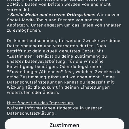
ZDFtivi. Daten von Dritten werden von uns nicht
g
Das ZDF
verwendet.
• Social Media und externe Drittsysteme:
Wir nutzen
ZDF Unternehmen
:
Social-Media-Tools und Dienste von anderen
Anbietern. Unter anderem um das Teilen von Inhalten
Karriere
zu ermöglichen.
„
Presseportal
Du kannst entscheiden, für welche Zwecke wir deine
ZDF goes Schule
Daten speichern und verarbeiten dürfen. Dies
H
betrifft nur dein aktuell genutztes Gerät. Mit
Werbefernsehen
"Zustimmen" erklärst du deine Zustimmung zu
ö
unserer Datenverarbeitung, für die wir deine
Mainzelmännchen
Einwilligung benötigen. Oder du legst unter
"Einstellungen/Ablehnen" fest, welchen Zwecken du
c
deine Zustimmung gibst und welchen nicht. Deine
Datenschutzeinstellungen kannst du jederzeit mit
Wirkung für die Zukunft in deinen Einstellungen
k
widerrufen oder ändern.
e
Hier findest du das Impressum.
Partner
Weitere Informationen findest du in unserer
Datenschutzerklärung.
i
Zustimmen