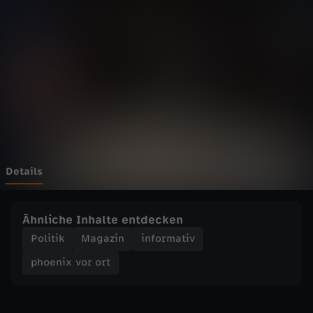
v
o
r
o
r
t
Details
-
Ähnliche Inhalte entdecken
A
Politik
Magazin
informativ
phoenix vor ort
f
D