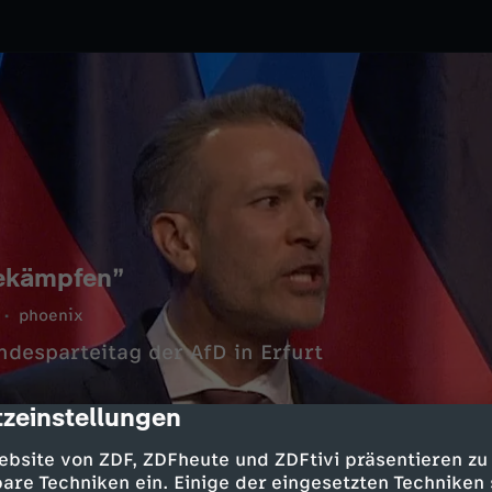
bekämpfen”
phoenix
desparteitag der AfD in Erfurt
zeinstellungen
cription
ebsite von ZDF, ZDFheute und ZDFtivi präsentieren zu
are Techniken ein. Einige der eingesetzten Techniken