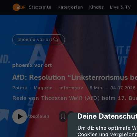
Startseite
Kategorien
Kinder
Live & TV
phoenix vor ort
phoenix vor ort
AfD: Resolution “Linksterrorismus 
Politik
Magazin
informativ
6 Min.
04.07.2026
Rede von Thorsten Weiß (AfD) beim 17. Bun
Deine Datenschut
cmp-dialog-des
Abspielen
Um dir eine optimale W
Cookies und vergleichb