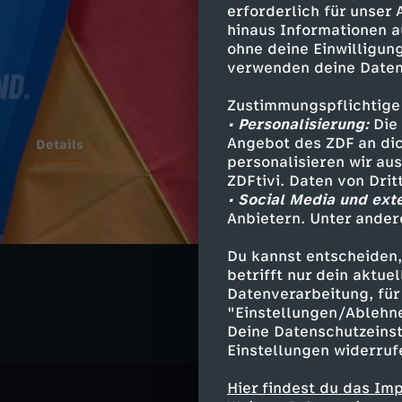
erforderlich für unser
hinaus Informationen a
ohne deine Einwilligung
verwenden deine Daten
Zustimmungspflichtige
• Personalisierung:
Die 
Angebot des ZDF an dic
Details
personalisieren wir au
ZDFtivi. Daten von Dri
• Social Media und ext
Anbietern. Unter ander
Ähnliche 
Du kannst entscheiden,
Politik
Ma
betrifft nur dein aktu
Datenverarbeitung, für 
"Einstellungen/Ablehn
Deine Datenschutzeinst
Einstellungen widerruf
Hier findest du das Im