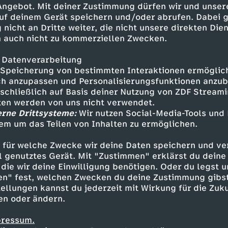
 Angebot. Mit deiner Zustimmung dürfen wir und unser
uf deinem Gerät speichern und/oder abrufen. Dabei 
 nicht an Dritte weiter, die nicht unsere direkten Dien
 auch nicht zu kommerziellen Zwecken.
 Datenverarbeitung
Speicherung von bestimmten Interaktionen ermöglicht
h anzupassen und Personalisierungsfunktionen anzub
sschließlich auf Basis deiner Nutzung von ZDF Stream
tten werden von uns nicht verwendet.
erne Drittsysteme:
Wir nutzen Social-Media-Tools und
em um das Teilen von Inhalten zu ermöglichen.
Inhalte entdecken
 für welche Zwecke wir deine Daten speichern und ver
gazin
informativ
phoenix vor ort
ell genutztes Gerät. Mit "Zustimmen" erklärst du dein
die wir deine Einwilligung benötigen. Oder du legst u
en" fest, welchen Zwecken du deine Zustimmung gibst
ellungen kannst du jederzeit mit Wirkung für die Zuku
en oder ändern.
pressum.