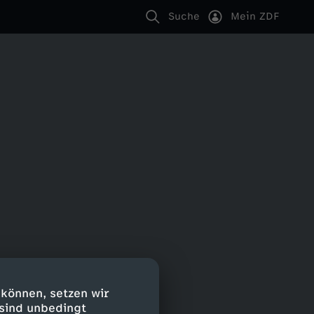
Suche
Mein ZDF
 können, setzen wir
 sind unbedingt