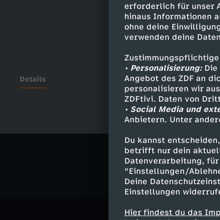
erforderlich für unser
hinaus Informationen a
ohne deine Einwilligung
verwenden deine Daten
Zustimmungspflichtige
• Personalisierung:
Die 
Angebot des ZDF an dic
Details
personalisieren wir au
ZDFtivi. Daten von Dri
• Social Media und ext
Anbietern. Unter ander
Ähnliche 
Du kannst entscheiden,
Politik
Ma
betrifft nur dein aktu
Datenverarbeitung, für 
"Einstellungen/Ablehn
Deine Datenschutzeinst
Einstellungen widerruf
Hier findest du das Im