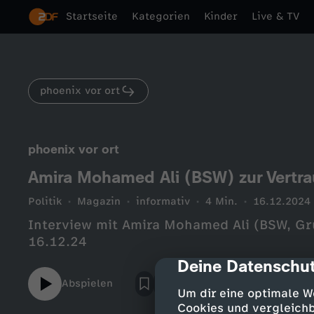
Startseite
Kategorien
Kinder
Live & TV
phoenix vor ort
phoenix vor ort
Amira Mohamed Ali (BSW) zur Vertra
Politik
Magazin
informativ
4 Min.
16.12.2024
Interview mit Amira Mohamed Ali (BSW, Gr
16.12.24
Deine Datenschut
cmp-dialog-des
Abspielen
Um dir eine optimale W
Cookies und vergleichb