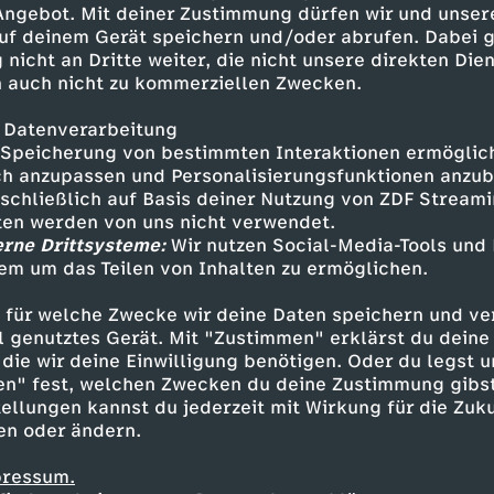
 Angebot. Mit deiner Zustimmung dürfen wir und unser
uf deinem Gerät speichern und/oder abrufen. Dabei 
 nicht an Dritte weiter, die nicht unsere direkten Dien
 auch nicht zu kommerziellen Zwecken.
 Datenverarbeitung
Speicherung von bestimmten Interaktionen ermöglicht
h anzupassen und Personalisierungsfunktionen anzub
sschließlich auf Basis deiner Nutzung von ZDF Stream
tten werden von uns nicht verwendet.
erne Drittsysteme:
Wir nutzen Social-Media-Tools und
em um das Teilen von Inhalten zu ermöglichen.
Inhalte entdecken
 für welche Zwecke wir deine Daten speichern und ver
gazin
informativ
phoenix vor ort
ell genutztes Gerät. Mit "Zustimmen" erklärst du dein
die wir deine Einwilligung benötigen. Oder du legst u
en" fest, welchen Zwecken du deine Zustimmung gibst
ellungen kannst du jederzeit mit Wirkung für die Zuku
en oder ändern.
pressum.