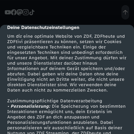
l
y
Deine Datenschutzeinstellungen
cmp-dialog-description
Um dir eine optimale Website von ZDF, ZDFheute und
s
ZDFtivi präsentieren zu können, setzen wir Cookies
und vergleichbare Techniken ein. Einige der
eingesetzten Techniken sind unbedingt erforderlich
e
für unser Angebot. Mit deiner Zustimmung dürfen wir
Mehr ZDF
Service
und unsere Dienstleister darüber hinaus
d
Informationen auf deinem Gerät speichern und/oder
ZDF-Apps
ZDFmitreden
abrufen. Dabei geben wir deine Daten ohne deine
Einwilligung nicht an Dritte weiter, die nicht unsere
e
Smart TV
Kontakt zum ZDF
direkten Dienstleister sind. Wir verwenden deine
Daten auch nicht zu kommerziellen Zwecken.
ZDFtext
Tickets
r
Zustimmungspflichtige Datenverarbeitung
Livestreams
Zuschauerservice
• Personalisierung:
Die Speicherung von bestimmten
e
Sendungen A-Z
Hilfe
Interaktionen ermöglicht uns, dein Erlebnis im
Angebot des ZDF an dich anzupassen und
TV-Programm
Personalisierungsfunktionen anzubieten. Dabei
r
personalisieren wir ausschließlich auf Basis deiner
Nutzung von ZDF Streaming, der ZDFheute und