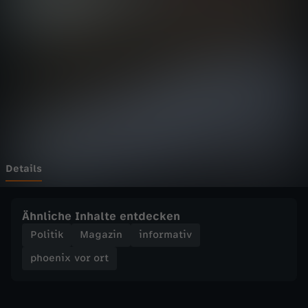
v
o
r
o
r
t
Details
-
Ähnliche Inhalte entdecken
A
Politik
Magazin
informativ
phoenix vor ort
n
a