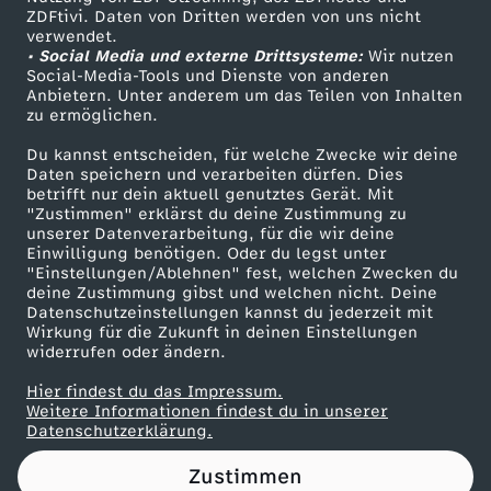
ZDFtivi. Daten von Dritten werden von uns nicht
s
Das ZDF
verwendet.
• Social Media und externe Drittsysteme:
Wir nutzen
ZDF Unternehmen
t
Social-Media-Tools und Dienste von anderen
Anbietern. Unter anderem um das Teilen von Inhalten
Karriere
zu ermöglichen.
e
Presseportal
Du kannst entscheiden, für welche Zwecke wir deine
ZDF goes Schule
Daten speichern und verarbeiten dürfen. Dies
n
betrifft nur dein aktuell genutztes Gerät. Mit
Werbefernsehen
"Zustimmen" erklärst du deine Zustimmung zu
W
unserer Datenverarbeitung, für die wir deine
Mainzelmännchen
Einwilligung benötigen. Oder du legst unter
"Einstellungen/Ablehnen" fest, welchen Zwecken du
a
deine Zustimmung gibst und welchen nicht. Deine
Datenschutzeinstellungen kannst du jederzeit mit
Wirkung für die Zukunft in deinen Einstellungen
h
widerrufen oder ändern.
l
Hier findest du das Impressum.
Partner
Weitere Informationen findest du in unserer
Datenschutzerklärung.
e
Zustimmen