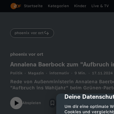
Startseite
Kategorien
Kinder
Live & TV
phoenix vor ort
phoenix vor ort
Annalena Baerbock zum "Aufbruch i
Politik
Magazin
informativ
9 Min.
17.11.2024
Rede von Außenministerin Annalena Baer
"Aufbruch ins Wahljahr" beim Grünen-Part
Deine Datenschut
cmp-dialog-des
Abspielen
Um dir eine optimale W
Cookies und vergleichb