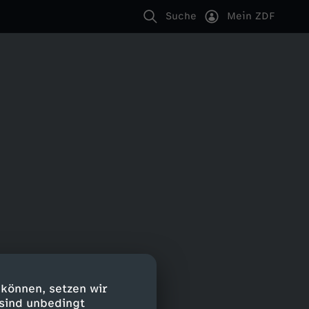
Suche
Mein ZDF
 können, setzen wir
 sind unbedingt