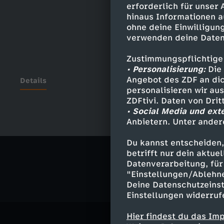
erforderlich für unser
hinaus Informationen a
ohne deine Einwilligung
verwenden deine Daten
Zustimmungspflichtige
• Personalisierung:
Die 
Angebot des ZDF an dic
Details
personalisieren wir au
ZDFtivi. Daten von Dri
• Social Media und ext
Anbietern. Unter ander
Ähnliche 
Du kannst entscheiden,
Politik
Ma
betrifft nur dein aktu
Datenverarbeitung, für 
"Einstellungen/Ablehn
Deine Datenschutzeinst
Einstellungen widerruf
Hier findest du das Im