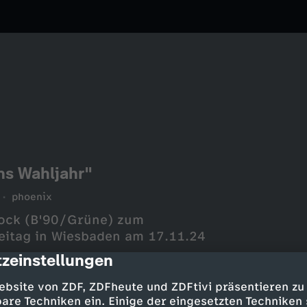
ns Wahljahr"
phoenix
bock (B'90/Grüne) zum
eitag in Wiesbaden am 17.11.24
zeinstellungen
cription
ebsite von ZDF, ZDFheute und ZDFtivi präsentieren zu
are Techniken ein. Einige der eingesetzten Techniken