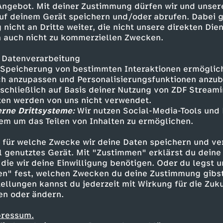
 Angebot. Mit deiner Zustimmung dürfen wir und unser
uf deinem Gerät speichern und/oder abrufen. Dabei 
 nicht an Dritte weiter, die nicht unsere direkten Dien
 auch nicht zu kommerziellen Zwecken.
 Datenverarbeitung
Speicherung von bestimmten Interaktionen ermöglicht
h anzupassen und Personalisierungsfunktionen anzub
sschließlich auf Basis deiner Nutzung von ZDF Stream
tten werden von uns nicht verwendet.
erne Drittsysteme:
Wir nutzen Social-Media-Tools und
em um das Teilen von Inhalten zu ermöglichen.
Inhalte entdecken
 für welche Zwecke wir deine Daten speichern und ver
gazin
informativ
phoenix vor ort
ell genutztes Gerät. Mit "Zustimmen" erklärst du dein
die wir deine Einwilligung benötigen. Oder du legst u
en" fest, welchen Zwecken du deine Zustimmung gibst
ellungen kannst du jederzeit mit Wirkung für die Zuku
en oder ändern.
pressum.