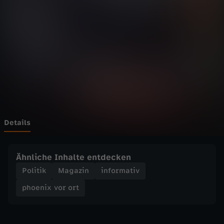
v
o
r
o
r
t
Details
-
Ähnliche Inhalte entdecken
A
Politik
Magazin
informativ
phoenix vor ort
n
t