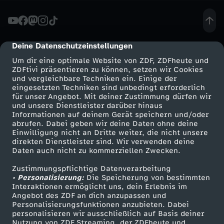
r
i
Deine Datenschutzeinstellungen
cmp-dialog-description
Um dir eine optimale Website von ZDF, ZDFheute und
t
ZDFtivi präsentieren zu können, setzen wir Cookies
und vergleichbare Techniken ein. Einige der
eingesetzten Techniken sind unbedingt erforderlich
t
für unser Angebot. Mit deiner Zustimmung dürfen wir
Mehr ZDF
Service
und unsere Dienstleister darüber hinaus
s
Informationen auf deinem Gerät speichern und/oder
ZDF-Apps
ZDFmitreden
abrufen. Dabei geben wir deine Daten ohne deine
Einwilligung nicht an Dritte weiter, die nicht unsere
b
Smart TV
Kontakt zum ZDF
direkten Dienstleister sind. Wir verwenden deine
Daten auch nicht zu kommerziellen Zwecken.
ZDFtext
Tickets
e
Zustimmungspflichtige Datenverarbeitung
Livestreams
Zuschauerservice
• Personalisierung:
Die Speicherung von bestimmten
s
Sendungen A-Z
Hilfe
Interaktionen ermöglicht uns, dein Erlebnis im
Angebot des ZDF an dich anzupassen und
TV-Programm
Personalisierungsfunktionen anzubieten. Dabei
u
personalisieren wir ausschließlich auf Basis deiner
Nutzung von ZDF Streaming, der ZDFheute und