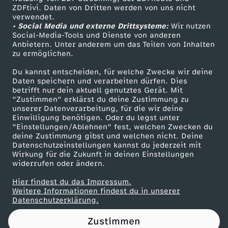
ZDFtivi. Daten von Dritten werden von uns nicht
c
Das ZDF
verwendet.
• Social Media und externe Drittsysteme:
Wir nutzen
ZDF Unternehmen
h
Social-Media-Tools und Dienste von anderen
Anbietern. Unter anderem um das Teilen von Inhalten
Karriere
zu ermöglichen.
d
Presseportal
Du kannst entscheiden, für welche Zwecke wir deine
ZDF goes Schule
Daten speichern und verarbeiten dürfen. Dies
e
betrifft nur dein aktuell genutztes Gerät. Mit
Werbefernsehen
"Zustimmen" erklärst du deine Zustimmung zu
s
unserer Datenverarbeitung, für die wir deine
Mainzelmännchen
Einwilligung benötigen. Oder du legst unter
"Einstellungen/Ablehnen" fest, welchen Zwecken du
B
deine Zustimmung gibst und welchen nicht. Deine
Datenschutzeinstellungen kannst du jederzeit mit
Wirkung für die Zukunft in deinen Einstellungen
u
widerrufen oder ändern.
n
Hier findest du das Impressum.
Partner
Weitere Informationen findest du in unserer
Datenschutzerklärung.
d
Zustimmen