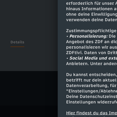
erforderlich für unser
hinaus Informationen a
ohne deine Einwilligung
verwenden deine Daten
Zustimmungspflichtige
• Personalisierung:
Die 
Angebot des ZDF an dic
Details
personalisieren wir au
ZDFtivi. Daten von Dri
• Social Media und ext
Anbietern. Unter ander
Ähnliche 
Du kannst entscheiden,
Politik
Ma
betrifft nur dein aktu
Datenverarbeitung, für 
"Einstellungen/Ablehn
Deine Datenschutzeinst
Einstellungen widerruf
Hier findest du das Im