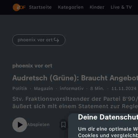
Startseite
Kategorien
Kinder
Live & TV
phoenix vor ort
phoenix vor ort
Audretsch (Grüne): Braucht Angebo
Politik
Magazin
informativ
8 Min.
11.11.2024
Stv. Fraktionsvorsitzender der Partei B'
äußert sich mit einem Statement zur Regi
Deine Datenschut
cmp-dialog-des
Abspielen
Um dir eine optimale W
Cookies und vergleichb