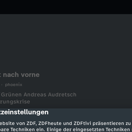
t nach vorne
phoenix
90/Grünen Andreas Audretsch
erungskrise
zeinstellungen
cription
ebsite von ZDF, ZDFheute und ZDFtivi präsentieren zu
are Techniken ein. Einige der eingesetzten Techniken