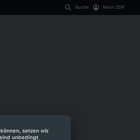
Suche
Mein ZDF
 können, setzen wir
 sind unbedingt