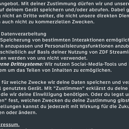
 Angebot. Mit deiner Zustimmung dürfen wir und unser
uf deinem Gerät speichern und/oder abrufen. Dabei 
 nicht an Dritte weiter, die nicht unsere direkten Dien
 auch nicht zu kommerziellen Zwecken.
 Datenverarbeitung
Speicherung von bestimmten Interaktionen ermöglicht
h anzupassen und Personalisierungsfunktionen anzub
sschließlich auf Basis deiner Nutzung von ZDF Stream
tten werden von uns nicht verwendet.
erne Drittsysteme:
Wir nutzen Social-Media-Tools und
em um das Teilen von Inhalten zu ermöglichen.
Inhalte entdecken
 für welche Zwecke wir deine Daten speichern und ver
gazin
informativ
phoenix vor ort
ell genutztes Gerät. Mit "Zustimmen" erklärst du dein
die wir deine Einwilligung benötigen. Oder du legst u
en" fest, welchen Zwecken du deine Zustimmung gibst
ellungen kannst du jederzeit mit Wirkung für die Zuku
en oder ändern.
pressum.