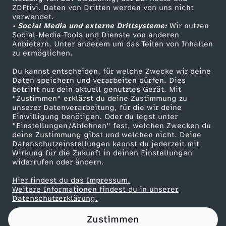
ZDFtivi. Daten von Dritten werden von uns nicht
e
Das ZDF
verwendet.
• Social Media und externe Drittsysteme:
Wir nutzen
ZDF Unternehmen
p
Social-Media-Tools und Dienste von anderen
Anbietern. Unter anderem um das Teilen von Inhalten
Karriere
zu ermöglichen.
o
Presseportal
Du kannst entscheiden, für welche Zwecke wir deine
ZDF goes Schule
Daten speichern und verarbeiten dürfen. Dies
r
betrifft nur dein aktuell genutztes Gerät. Mit
Werbefernsehen
"Zustimmen" erklärst du deine Zustimmung zu
t
unserer Datenverarbeitung, für die wir deine
Mainzelmännchen
Einwilligung benötigen. Oder du legst unter
"Einstellungen/Ablehnen" fest, welchen Zwecken du
d
deine Zustimmung gibst und welchen nicht. Deine
Datenschutzeinstellungen kannst du jederzeit mit
Wirkung für die Zukunft in deinen Einstellungen
e
widerrufen oder ändern.
r
Hier findest du das Impressum.
Partner
Weitere Informationen findest du in unserer
Datenschutzerklärung.
D
Zustimmen