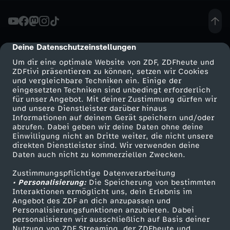
b
i
Deine Datenschutzeinstellungen
cmp-dialog-description
Um dir eine optimale Website von ZDF, ZDFheute und
l
ZDFtivi präsentieren zu können, setzen wir Cookies
und vergleichbare Techniken ein. Einige der
eingesetzten Techniken sind unbedingt erforderlich
d
für unser Angebot. Mit deiner Zustimmung dürfen wir
Mehr ZDF
Service
und unsere Dienstleister darüber hinaus
u
Informationen auf deinem Gerät speichern und/oder
ZDF-Apps
ZDFmitreden
abrufen. Dabei geben wir deine Daten ohne deine
Einwilligung nicht an Dritte weiter, die nicht unsere
n
Smart TV
Kontakt zum ZDF
direkten Dienstleister sind. Wir verwenden deine
Daten auch nicht zu kommerziellen Zwecken.
ZDFtext
Tickets
g
Zustimmungspflichtige Datenverarbeitung
Livestreams
Zuschauerservice
• Personalisierung:
Die Speicherung von bestimmten
s
Sendungen A-Z
Hilfe
Interaktionen ermöglicht uns, dein Erlebnis im
Angebot des ZDF an dich anzupassen und
TV-Programm
Personalisierungsfunktionen anzubieten. Dabei
r
personalisieren wir ausschließlich auf Basis deiner
Nutzung von ZDF Streaming, der ZDFheute und