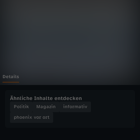
v
o
r
o
r
t
Details
-
Ähnliche Inhalte entdecken
A
Politik
Magazin
informativ
phoenix vor ort
u
s