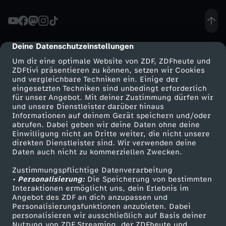
c
h
Deine Datenschutzeinstellungen
cmp-dialog-description
Um dir eine optimale Website von ZDF, ZDFheute und
w
ZDFtivi präsentieren zu können, setzen wir Cookies
und vergleichbare Techniken ein. Einige der
eingesetzten Techniken sind unbedingt erforderlich
i
für unser Angebot. Mit deiner Zustimmung dürfen wir
Mehr ZDF
Service
und unsere Dienstleister darüber hinaus
t
Informationen auf deinem Gerät speichern und/oder
ZDF-Apps
ZDFmitreden
abrufen. Dabei geben wir deine Daten ohne deine
Einwilligung nicht an Dritte weiter, die nicht unsere
z
Smart TV
Kontakt zum ZDF
direkten Dienstleister sind. Wir verwenden deine
Daten auch nicht zu kommerziellen Zwecken.
ZDFtext
Tickets
:
Zustimmungspflichtige Datenverarbeitung
Livestreams
Zuschauerservice
• Personalisierung:
Die Speicherung von bestimmten
E
Sendungen A-Z
Hilfe
Interaktionen ermöglicht uns, dein Erlebnis im
Angebot des ZDF an dich anzupassen und
TV-Programm
Personalisierungsfunktionen anzubieten. Dabei
r
personalisieren wir ausschließlich auf Basis deiner
Nutzung von ZDF Streaming, der ZDFheute und