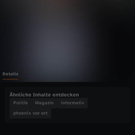
v
o
r
o
r
t
Details
-
Ähnliche Inhalte entdecken
A
Politik
Magazin
informativ
phoenix vor ort
u
s