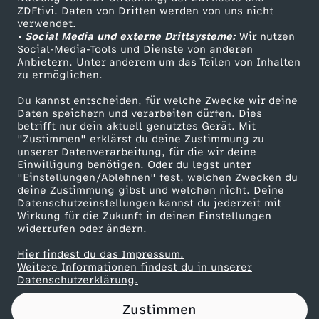
ZDFtivi. Daten von Dritten werden von uns nicht
i
Das ZDF
verwendet.
• Social Media und externe Drittsysteme:
Wir nutzen
ZDF Unternehmen
n
Social-Media-Tools und Dienste von anderen
Anbietern. Unter anderem um das Teilen von Inhalten
Karriere
zu ermöglichen.
n
Presseportal
Du kannst entscheiden, für welche Zwecke wir deine
ZDF goes Schule
Daten speichern und verarbeiten dürfen. Dies
e
betrifft nur dein aktuell genutztes Gerät. Mit
Werbefernsehen
"Zustimmen" erklärst du deine Zustimmung zu
r
unserer Datenverarbeitung, für die wir deine
Mainzelmännchen
Einwilligung benötigen. Oder du legst unter
"Einstellungen/Ablehnen" fest, welchen Zwecken du
u
deine Zustimmung gibst und welchen nicht. Deine
Datenschutzeinstellungen kannst du jederzeit mit
Wirkung für die Zukunft in deinen Einstellungen
n
widerrufen oder ändern.
g
Hier findest du das Impressum.
Partner
Weitere Informationen findest du in unserer
Datenschutzerklärung.
i
Zustimmen