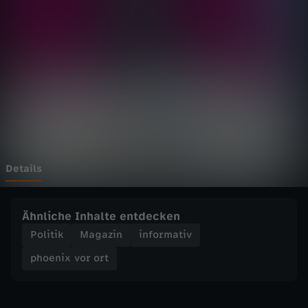
v
o
r
o
r
t
Details
-
Ähnliche Inhalte entdecken
A
Politik
Magazin
informativ
phoenix vor ort
u
s