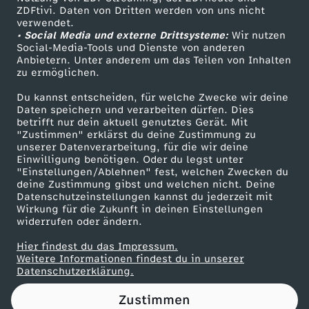
ZDFtivi. Daten von Dritten werden von uns nicht
m
Das ZDF
verwendet.
• Social Media und externe Drittsysteme:
Wir nutzen
ZDF Unternehmen
L
Social-Media-Tools und Dienste von anderen
Anbietern. Unter anderem um das Teilen von Inhalten
Karriere
zu ermöglichen.
e
Presseportal
Du kannst entscheiden, für welche Zwecke wir deine
ZDF goes Schule
Daten speichern und verarbeiten dürfen. Dies
i
betrifft nur dein aktuell genutztes Gerät. Mit
Werbefernsehen
"Zustimmen" erklärst du deine Zustimmung zu
t
unserer Datenverarbeitung, für die wir deine
Mainzelmännchen
Einwilligung benötigen. Oder du legst unter
"Einstellungen/Ablehnen" fest, welchen Zwecken du
a
deine Zustimmung gibst und welchen nicht. Deine
Datenschutzeinstellungen kannst du jederzeit mit
Wirkung für die Zukunft in deinen Einstellungen
n
widerrufen oder ändern.
t
Hier findest du das Impressum.
Partner
Weitere Informationen findest du in unserer
Datenschutzerklärung.
r
Zustimmen