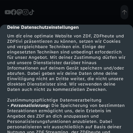
s
p
Deine Datenschutzeinstellungen
cmp-dialog-description
Um dir eine optimale Website von ZDF, ZDFheute und
r
ZDFtivi präsentieren zu können, setzen wir Cookies
und vergleichbare Techniken ein. Einige der
eingesetzten Techniken sind unbedingt erforderlich
a
für unser Angebot. Mit deiner Zustimmung dürfen wir
Mehr ZDF
Service
und unsere Dienstleister darüber hinaus
c
Informationen auf deinem Gerät speichern und/oder
ZDF-Apps
ZDFmitreden
abrufen. Dabei geben wir deine Daten ohne deine
Einwilligung nicht an Dritte weiter, die nicht unsere
h
Smart TV
Kontakt zum ZDF
direkten Dienstleister sind. Wir verwenden deine
Daten auch nicht zu kommerziellen Zwecken.
ZDFtext
Tickets
e
Zustimmungspflichtige Datenverarbeitung
Livestreams
Zuschauerservice
• Personalisierung:
Die Speicherung von bestimmten
z
Sendungen A-Z
Hilfe
Interaktionen ermöglicht uns, dein Erlebnis im
Angebot des ZDF an dich anzupassen und
TV-Programm
Personalisierungsfunktionen anzubieten. Dabei
u
personalisieren wir ausschließlich auf Basis deiner
Nutzung von ZDF Streaming, der ZDFheute und