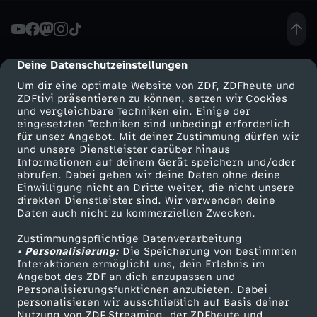
z
B
Deine Datenschutzeinstellungen
cmp-dialog-description
Um dir eine optimale Website von ZDF, ZDFheute und
o
ZDFtivi präsentieren zu können, setzen wir Cookies
und vergleichbare Techniken ein. Einige der
eingesetzten Techniken sind unbedingt erforderlich
z
für unser Angebot. Mit deiner Zustimmung dürfen wir
Mehr ZDF
Service
und unsere Dienstleister darüber hinaus
k
Informationen auf deinem Gerät speichern und/oder
ZDF-Apps
ZDFmitreden
abrufen. Dabei geben wir deine Daten ohne deine
Einwilligung nicht an Dritte weiter, die nicht unsere
u
Smart TV
Kontakt zum ZDF
direkten Dienstleister sind. Wir verwenden deine
Daten auch nicht zu kommerziellen Zwecken.
ZDFtext
Tickets
r
Zustimmungspflichtige Datenverarbeitung
Livestreams
Zuschauerservice
• Personalisierung:
Die Speicherung von bestimmten
t
Sendungen A-Z
Hilfe
Interaktionen ermöglicht uns, dein Erlebnis im
Angebot des ZDF an dich anzupassen und
TV-Programm
Personalisierungsfunktionen anzubieten. Dabei
(
personalisieren wir ausschließlich auf Basis deiner
Nutzung von ZDF Streaming, der ZDFheute und