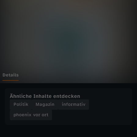
v
o
r
o
r
t
Details
-
Ähnliche Inhalte entdecken
A
Politik
Magazin
informativ
phoenix vor ort
z
i