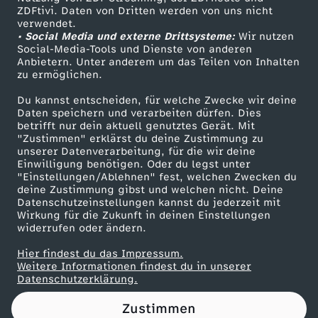
ZDFtivi. Daten von Dritten werden von uns nicht
S
Das ZDF
verwendet.
• Social Media und externe Drittsysteme:
Wir nutzen
ZDF Unternehmen
P
Social-Media-Tools und Dienste von anderen
Anbietern. Unter anderem um das Teilen von Inhalten
Karriere
zu ermöglichen.
D
Presseportal
Du kannst entscheiden, für welche Zwecke wir deine
ZDF goes Schule
Daten speichern und verarbeiten dürfen. Dies
)
betrifft nur dein aktuell genutztes Gerät. Mit
Werbefernsehen
"Zustimmen" erklärst du deine Zustimmung zu
z
unserer Datenverarbeitung, für die wir deine
Mainzelmännchen
Einwilligung benötigen. Oder du legst unter
"Einstellungen/Ablehnen" fest, welchen Zwecken du
u
deine Zustimmung gibst und welchen nicht. Deine
Datenschutzeinstellungen kannst du jederzeit mit
Wirkung für die Zukunft in deinen Einstellungen
r
widerrufen oder ändern.
R
Hier findest du das Impressum.
Partner
Weitere Informationen findest du in unserer
Datenschutzerklärung.
e
Zustimmen