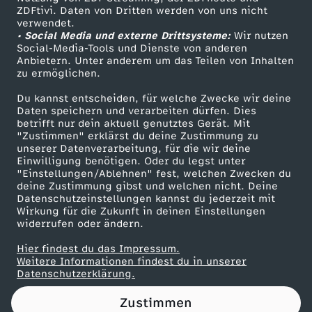
ZDFtivi. Daten von Dritten werden von uns nicht
0
Das ZDF
verwendet.
• Social Media und externe Drittsysteme:
Wir nutzen
ZDF Unternehmen
7
Social-Media-Tools und Dienste von anderen
Anbietern. Unter anderem um das Teilen von Inhalten
Karriere
zu ermöglichen.
.
Presseportal
Du kannst entscheiden, für welche Zwecke wir deine
ZDF goes Schule
Daten speichern und verarbeiten dürfen. Dies
O
betrifft nur dein aktuell genutztes Gerät. Mit
Werbefernsehen
"Zustimmen" erklärst du deine Zustimmung zu
k
unserer Datenverarbeitung, für die wir deine
Mainzelmännchen
Einwilligung benötigen. Oder du legst unter
"Einstellungen/Ablehnen" fest, welchen Zwecken du
t
deine Zustimmung gibst und welchen nicht. Deine
Datenschutzeinstellungen kannst du jederzeit mit
Wirkung für die Zukunft in deinen Einstellungen
o
widerrufen oder ändern.
b
Hier findest du das Impressum.
Partner
Weitere Informationen findest du in unserer
Datenschutzerklärung.
e
Zustimmen