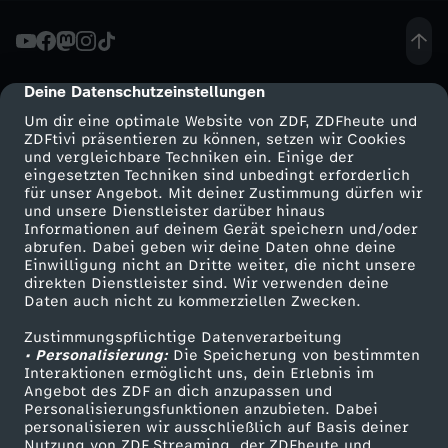
b
e
Deine Datenschutzeinstellungen
cmp-dialog-description
Um dir eine optimale Website von ZDF, ZDFheute und
l
ZDFtivi präsentieren zu können, setzen wir Cookies
und vergleichbare Techniken ein. Einige der
eingesetzten Techniken sind unbedingt erforderlich
B
für unser Angebot. Mit deiner Zustimmung dürfen wir
Mehr ZDF
Service
und unsere Dienstleister darüber hinaus
a
Informationen auf deinem Gerät speichern und/oder
ZDF-Apps
ZDFmitreden
abrufen. Dabei geben wir deine Daten ohne deine
Einwilligung nicht an Dritte weiter, die nicht unsere
s
Smart TV
Kontakt zum ZDF
direkten Dienstleister sind. Wir verwenden deine
Daten auch nicht zu kommerziellen Zwecken.
ZDFtext
Tickets
z
Zustimmungspflichtige Datenverarbeitung
Livestreams
Zuschauerservice
• Personalisierung:
Die Speicherung von bestimmten
u
Sendungen A-Z
Hilfe
Interaktionen ermöglicht uns, dein Erlebnis im
Angebot des ZDF an dich anzupassen und
TV-Programm
Personalisierungsfunktionen anzubieten. Dabei
m
personalisieren wir ausschließlich auf Basis deiner
Nutzung von ZDF Streaming, der ZDFheute und