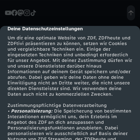
a
s
Deine Datenschutzeinstellungen
cmp-dialog-description
Um dir eine optimale Website von ZDF, ZDFheute und
z
ZDFtivi präsentieren zu können, setzen wir Cookies
und vergleichbare Techniken ein. Einige der
eingesetzten Techniken sind unbedingt erforderlich
a
für unser Angebot. Mit deiner Zustimmung dürfen wir
Mehr ZDF
Service
und unsere Dienstleister darüber hinaus
k
Informationen auf deinem Gerät speichern und/oder
ZDF-Apps
ZDFmitreden
abrufen. Dabei geben wir deine Daten ohne deine
Einwilligung nicht an Dritte weiter, die nicht unsere
:
Smart TV
Kontakt zum ZDF
direkten Dienstleister sind. Wir verwenden deine
Daten auch nicht zu kommerziellen Zwecken.
ZDFtext
Tickets
"
Zustimmungspflichtige Datenverarbeitung
Livestreams
Zuschauerservice
• Personalisierung:
Die Speicherung von bestimmten
B
Sendungen A-Z
Hilfe
Interaktionen ermöglicht uns, dein Erlebnis im
Angebot des ZDF an dich anzupassen und
TV-Programm
Personalisierungsfunktionen anzubieten. Dabei
r
personalisieren wir ausschließlich auf Basis deiner
Nutzung von ZDF Streaming, der ZDFheute und