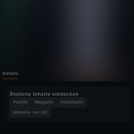
v
o
r
o
r
t
Details
-
Ähnliche Inhalte entdecken
B
Politik
Magazin
informativ
phoenix vor ort
a
n