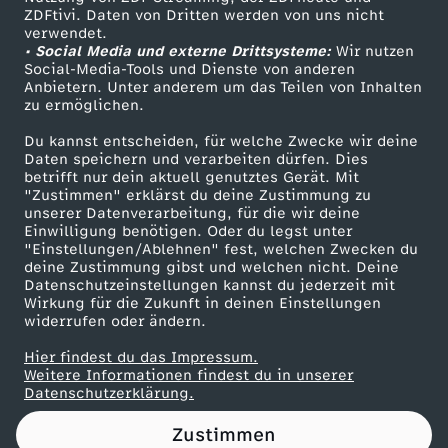
ZDFtivi. Daten von Dritten werden von uns nicht
a
Das ZDF
verwendet.
• Social Media und externe Drittsysteme:
Wir nutzen
ZDF Unternehmen
u
Social-Media-Tools und Dienste von anderen
Anbietern. Unter anderem um das Teilen von Inhalten
Karriere
zu ermöglichen.
c
Presseportal
Du kannst entscheiden, für welche Zwecke wir deine
ZDF goes Schule
Daten speichern und verarbeiten dürfen. Dies
h
betrifft nur dein aktuell genutztes Gerät. Mit
Werbefernsehen
"Zustimmen" erklärst du deine Zustimmung zu
e
unserer Datenverarbeitung, für die wir deine
Mainzelmännchen
Einwilligung benötigen. Oder du legst unter
"Einstellungen/Ablehnen" fest, welchen Zwecken du
n
deine Zustimmung gibst und welchen nicht. Deine
Datenschutzeinstellungen kannst du jederzeit mit
Wirkung für die Zukunft in deinen Einstellungen
P
widerrufen oder ändern.
r
Hier findest du das Impressum.
Partner
Weitere Informationen findest du in unserer
Datenschutzerklärung.
o
Zustimmen